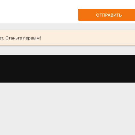
ОТПРАВИТЬ
ет. Станьте первым!
2,
Дом дракона 2
Одни из нас (2023
сезон: График
– 2025)
выхода серий