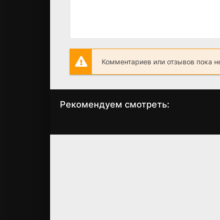
Комментариев или отзывов пока н
Рекомендуем смотреть:
Слово пацана 2
Грань Будущего 
сезон когда
когда выйдет?
выйдет? дата