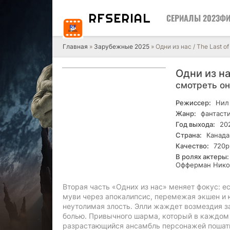
RF
SERIAL
СЕРИАЛЫ 2023
ФИ
Главная
»
Зарубежные 2025
» Одни из нас / The Last of
Одни из на
смотреть о
Режиссер:
Нил 
Жанр:
фантасти
Год выхода:
20
Страна:
Канада
Качество:
720р
В ролях актеры:
Офферман Нико
Вторая часть «Одних из нас» меняет фокус: е
муви через апокалипсис, перемежая экшен и 
неутолимая злость. Элли жаждет возмездия з
болью. Привычного шарма, который в каждом
разрастающийся ансамбль персонажей пошатн