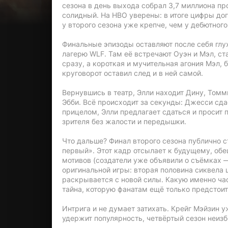
сезона в день выхода собрал 3,7 миллиона пр
солидный. На HBO уверены: в итоге цифры дог
у второго сезона уже крепче, чем у дебютног
Финальные эпизоды оставляют после себя глух
лагерю WLF. Там её встречают Оуэн и Мэл, ст
сразу, а короткая и мучительная агония Мэл, 
круговорот оставил след и в ней самой.
Вернувшись в театр, Элли находит Дину, Томм
Эбби. Всё происходит за секунды: Джесси сда
прицелом, Элли предлагает сдаться и просит 
зрителя без жалости и передышки.
Что дальше? Финал второго сезона публично с
первый». Этот кадр отсылает к будущему, об
мотивов (создатели уже объявили о съёмках —
оригинальной игры: вторая половина сиквела 
раскрывается с новой силы. Какую именно ча
тайна, которую фанатам ещё только предстоит
Интрига и не думает затихать. Крейг Мэйзин у
удержит популярность, четвёртый сезон неизб