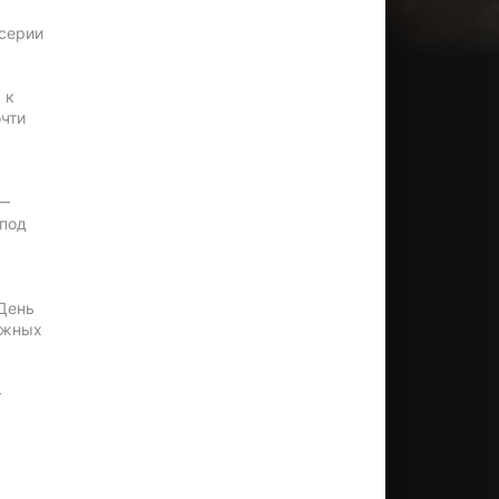
 серии
 к
очти
 —
 под
«День
ложных
—