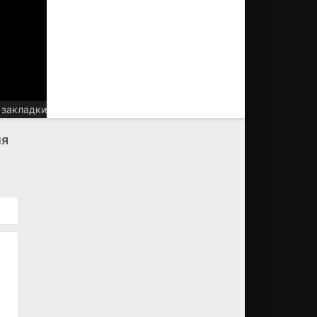
 закладки
ия