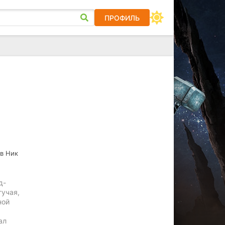
ПРОФИЛЬ
в Ник
д-
гучая,
ной
ал