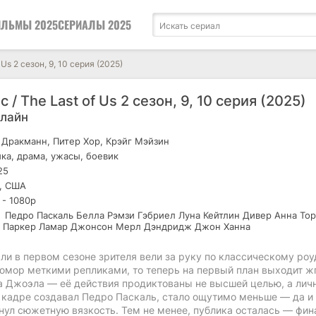
ЛЬМЫ 2025
СЕРИАЛЫ 2025
 Us 2 сезон, 9, 10 серия (2025)
с / The Last of Us 2 сезон, 9, 10 серия (2025)
нлайн
Дракманн, Питер Хор, Крэйг Мэйзин
ка, драма, ужасы, боевик
25
, США
 - 1080р
Педро Паскаль Белла Рэмзи Гэбриел Луна Кейтлин Дивер Анна Тор
 Паркер Ламар Джонсон Мерл Дэндридж Джон Ханна
сли в первом сезоне зрителя вели за руку по классическому роу
юмор меткими репликами, то теперь на первый план выходит ж
а Джоэла — её действия продиктованы не высшей целью, а лич
 кадре создавал Педро Паскаль, стало ощутимо меньше — да и
ул сюжетную вязкость. Тем не менее, публика осталась — фин