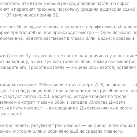
осмотров. Это втрое меньше рекорда первой части, но порог
онят и перегонят прежние, поскольку средняя аудитория одной
о — 37 миллионов против 32.
ое эхо. Элли чудом выжила в схватке с серафитами, выбралась
арые приятели Эбби. Всё происходит быстро — Оуэн погибает п
беременной, надолго застывает в глазах Элли. Видно: кровавый
и и Джесси. Тут и догоняет её настоящая причина путешествия
ёт напарницу, в него тут же стреляет Эбби. Томми оказывается
пощадить его. Грохот выстрела — и сцена обрывается, оставляя
тавит многоточие: Эбби появляется в лагере WLF, на экране — 
ещая, что следующее действие развернётся вокруг Эбби и её с
 стартуют летом 2025). Вероятно, история пойдёт по тропе
целиком смотрит глазами Эбби, и загадка убийства Джоэла
сть её пути покажут — до свидания с Джоэлом или уже после 
 разгадать.
же дал понять: результат трёх сезонов — не финал. Если сериал
ежен. История Элли и Эбби явно ещё не сказала главного.