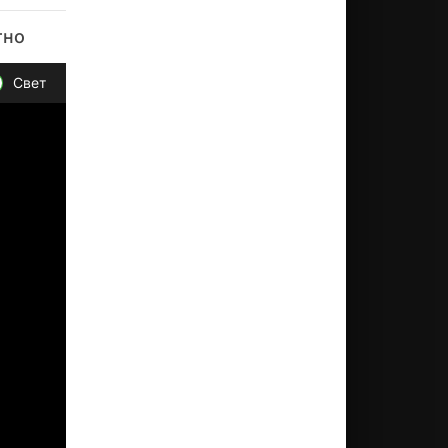
тно
Свет