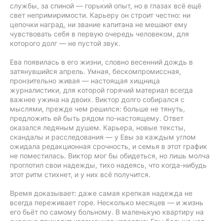
службы, за спиной — горький опыт, но в глазах всё ещё
свет непримиримости. Карьеру он строит честно: ни
цепочки наград, ни звание капитана не мешают ему
чувствовать себя в первую очередь человеком, для
которого долг — не пустой звук.
Ева появилась в его жизни, словно весенний дождь в
затянувшийся апрель. Умная, бескомпромиссная,
пронзительно живая — настоящая хищница
журналистики, для которой горячий материал всегда
важнее ужина на двоих. Виктор долго собирался с
мыслями, прежде чем решился: больше не тянуть,
предложить ей быть рядом по-настоящему. Ответ
оказался ледяным душем. Карьера, новые тексты,
скандалы и расследования — у Евы за каждым углом
ожидала редакционная срочность, и семья в этот график
не поместилась. Виктор мог бы обидеться, но лишь молча
проглотил свои надежды, тихо надеясь, что когда-нибудь
этот ритм стихнет, и у них всё получится.
Время доказывает: даже самая крепкая надежда не
всегда переживает горе. Несколько месяцев — и жизнь
его бьёт по самому больному. В маленькую квартиру на