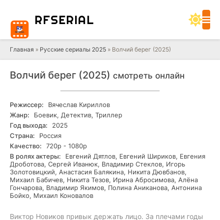
RF
SERIAL
Главная
»
Русские сериалы 2025
» Волчий берег (2025)
Волчий берег (2025)
смотреть онлайн
Режиссер:
Вячеслав Кириллов
Жанр:
Боевик, Детектив, Триллер
Год выхода:
2025
Страна:
Россия
Качество:
720р - 1080р
В ролях актеры:
Евгений Дятлов, Евгений Шириков, Евгения
Дроботова, Сергей Иванюк, Владимир Стеклов, Игорь
Золотовицкий, Анастасия Балякина, Никита Дювбанов,
Михаил Бабичев, Никита Тезов, Ирина Абросимова, Алёна
Гончарова, Владимир Якимов, Полина Аниканова, Антонина
Бойко, Михаил Коновалов
Виктор Новиков привык держать лицо. За плечами годы