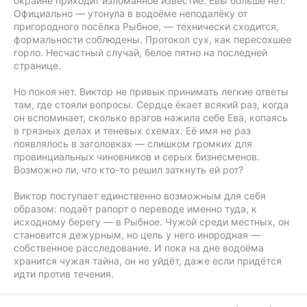
окраине приходит изломанное известие: Евы больше нет.
Официально — утонула в водоёме неподалёку от
пригородного посёлка Рыбное, — технически сходится,
формальности соблюдены. Протокол сух, как пересохшее
горло. Несчастный случай, белое пятно на последней
странице.
Но покоя нет. Виктор не привык принимать легкие ответы
там, где стояли вопросы. Сердце ёкает всякий раз, когда
он вспоминает, сколько врагов нажила себе Ева, копаясь
в грязных делах и теневых схемах. Её имя не раз
появлялось в заголовках — слишком громких для
провинциальных чиновников и серых бизнесменов.
Возможно ли, что кто-то решил заткнуть ей рот?
Виктор поступает единственно возможным для себя
образом: подаёт рапорт о переводе именно туда, к
исходному берегу — в Рыбное. Чужой среди местных, он
становится дежурным, но цель у него инородная —
собственное расследование. И пока на дне водоёма
хранится чужая тайна, он не уйдёт, даже если придётся
идти против течения.