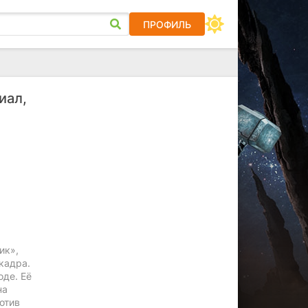
ПРОФИЛЬ
иал,
ик»,
кадра.
оде. Её
на
отив