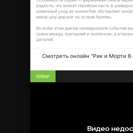
радости, что может геройски пасть в универс
комичный уход из жизни Рик обставляет искр
юмор шоу держит на острие бритвы.
Во всём этом диком калейдоскопе событий вид
грани между трагедией и гротеском, а втору
деталей.
Смотреть онлайн "Рик и Морти 8 
ПЛЕЕР