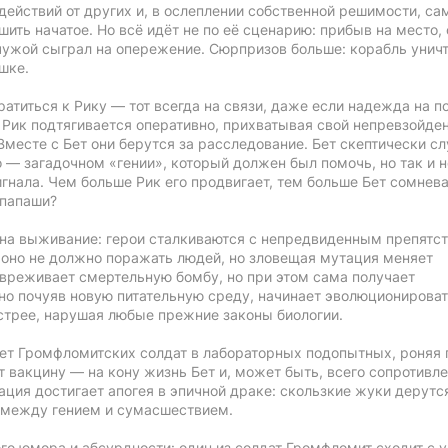
ействий от других и, в ослеплении собственной решимости, са
шить начатое. Но всё идёт не по её сценарию: прибыв на место,
чужой сыграл на опережение. Сюрпризов больше: корабль унич
ушке.
ратиться к Рику — тот всегда на связи, даже если надежда на 
 Рик подтягивается оперативно, прихватывая свой непревзойде
месте с Бет они берутся за расследование. Бет скептически с
о — загадочном «гении», который должен был помочь, но так и н
сигнала. Чем больше Рик его продвигает, тем больше Бет сомнева
 папаши?
 на выживание: герои сталкиваются с непредвиденным препятс
оно не должно поражать людей, но зловещая мутация меняет
звреживает смертельную бомбу, но при этом сама получает
о почуяв новую питательную среду, начинает эволюционирова
ыстрее, нарушая любые прежние законы биологии.
ет Громфломитских солдат в лабораторных подопытных, роняя 
 вакцину — на кону жизнь Бет и, может быть, всего сопротивле
ация достигает апогея в эпичной драке: скользкие жуки дерутся
т между гением и сумасшествием.
о юмора и абсурдности: один из солдат Громфломит сходит с у