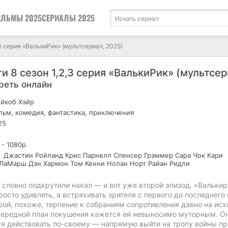
ЛЬМЫ 2025
СЕРИАЛЫ 2025
,3 серия «ВалькиРик» (мультсериал, 2025)
и 8 сезон 1,2,3 серия «ВалькиРик» (мультсер
реть онлайн
йкоб Хэйр
ьм, комедия, фантастика, приключения
25
 - 1080р
Джастин Ройланд Крис Парнелл Спенсер Грэммер Сара Чок Кари
ЛаМарш Дэн Хармон Том Кенни Нолан Норт Райан Ридли
словно подкрутили накал — и вот уже второй эпизод, «Валькир
осто удивлять, а встряхивать зрителя с первого до последнего 
рой, похоже, терпение к собраниям сопротивления давно на исх
чередной план покушения кажется ей невыносимо муторным. О
ся действовать по-своему — напрямую выйти на тропу войны пр