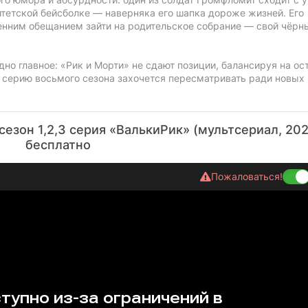
итетской бейсболке — наверняка его шапка дороже жизней. Его
енним обещанием зайти на родительское собрание — свой чёрн
но главное: «Рик и Морти» не сдают позиции, балансируя на ос
ю серию восьмого сезона захочется пересматривать ради новых
сезон 1,2,3 серия «ВалькиРик» (мультсериал, 202
бесплатно
Пожаловаться!