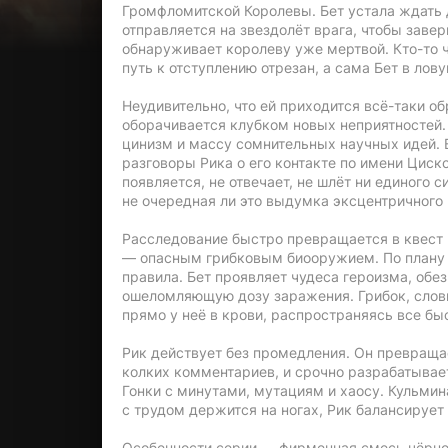
Громфломитской Королевы. Бет устала ждать д
отправляется на звездолёт врага, чтобы завер
обнаруживает королеву уже мертвой. Кто-то 
путь к отступлению отрезан, а сама Бет в лов
Неудивительно, что ей приходится всё-таки об
оборачивается клубком новых неприятностей.
цинизм и массу сомнительных научных идей. В
разговоры Рика о его контакте по имени Циск
появляется, не отвечает, не шлёт ни единого 
не очередная ли это выдумка эксцентричного
Расследование быстро превращается в квест
— опасным грибковым биооружием. По плану 
правила. Бет проявляет чудеса героизма, обе
ошеломляющую дозу заражения. Грибок, словн
прямо у неё в крови, распространяясь все б
Рик действует без промедления. Он превраща
колких комментариев, и срочно разрабатывает
Гонки с минутами, мутациям и хаосу. Кульмин
с трудом держится на ногах, Рик балансируе
Особенности серии — фирменная смесь чёрног