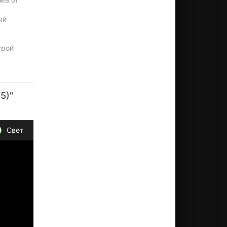
ый
трой
5)"
Свет