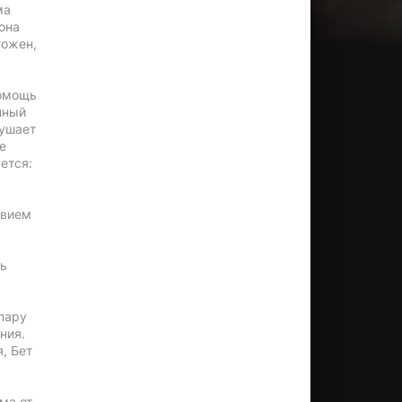
ма
 она
тожен,
помощь
нный
лушает
е
ется:
твием
ть
пару
ния.
, Бет
ма от