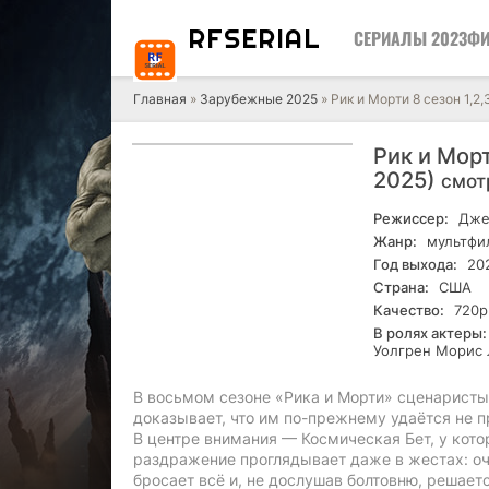
RF
SERIAL
СЕРИАЛЫ 2023
ФИ
Главная
»
Зарубежные 2025
» Рик и Морти 8 сезон 1,2
Рик и Морт
2025)
смот
Режиссер:
Дже
Жанр:
мультфил
Год выхода:
20
Страна:
США
Качество:
720р
В ролях актеры:
Уолгрен Морис 
В восьмом сезоне «Рика и Морти» сценаристы 
доказывает, что им по-прежнему удаётся не пр
В центре внимания — Космическая Бет, у кото
раздражение проглядывает даже в жестах: о
бросает всё и, не дослушав болтовню, решает