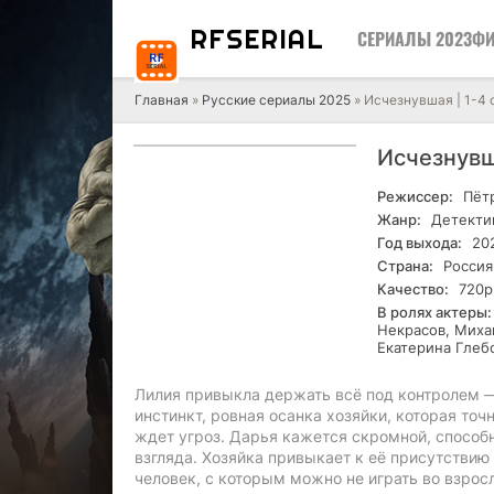
RF
SERIAL
СЕРИАЛЫ 2023
ФИ
Главная
»
Русские сериалы 2025
» Исчезнувшая | 1-4 
Исчезнувш
Режиссер:
Пёт
Жанр:
Детектив
Год выхода:
20
Страна:
Россия
Качество:
720р
В ролях актеры:
Некрасов, Миха
Екатерина Глеб
Лилия привыкла держать всё под контролем — 
инстинкт, ровная осанка хозяйки, которая точн
ждет угроз. Дарья кажется скромной, способ
взгляда. Хозяйка привыкает к её присутствию 
человек, с которым можно не играть во взрос