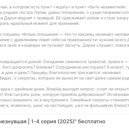
лан, в котором есть пункт «ждать» и пункт «быть незаметной».
а родная сестра Лилии, давно потерянная, о существовании кот
ма Дарья медлит с правдой. Её сдерживает разом и страх разр
рать идеальный момент для признания.
стоящему тёплые отношения — что-то наконец начинает напоми
Лилия с удивлением ловит себя на привязанности: нужнее всего
все окна и кошмары не пускают заснуть. Дарья слушает, помога
 возвращается домой. Ожидание сменяется тревогой, тревога —
 Кого допросить? Близких? Сотрудников ресторана? А может, т
ь в дом и день? Панцирь благополучия трескается: начинают
обидах, о секретах, которые не выносят на свет даже самым ро
адка с двойным дном. Вперёд выходит вопрос: стоит ли открыт
ие? Или сыграть роль, которую приняла добровольно? Исчезнове
олько внешнего, но и внутреннего. Семейные секреты становят
ние и, возможно, шанс на настоящую, уже не фальшивую близост
езнувшая | 1-4 серия (2025)" бесплатно