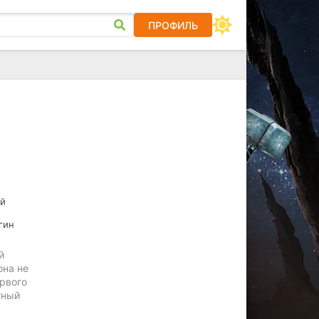
ПРОФИЛЬ
ий
гин
й
она не
ервого
тный