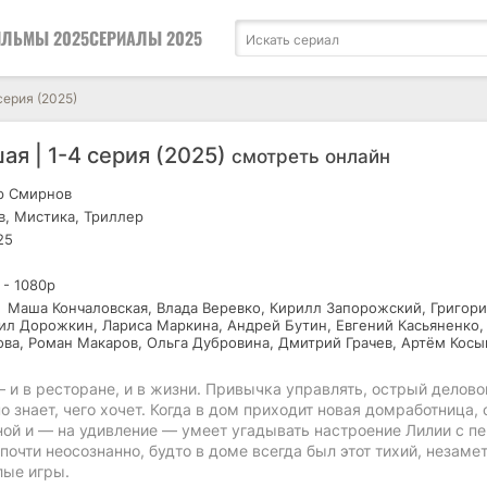
ЛЬМЫ 2025
СЕРИАЛЫ 2025
серия (2025)
ая | 1-4 серия (2025)
смотреть онлайн
р Смирнов
, Мистика, Триллер
25
 - 1080р
Маша Кончаловская, Влада Веревко, Кирилл Запорожский, Григор
ил Дорожкин, Лариса Маркина, Андрей Бутин, Евгений Касьяненко,
ова, Роман Макаров, Ольга Дубровина, Дмитрий Грачев, Артём Косы
и в ресторане, и в жизни. Привычка управлять, острый делово
о знает, чего хочет. Когда в дом приходит новая домработница, 
ной и — на удивление — умеет угадывать настроение Лилии с п
почти неосознанно, будто в доме всегда был этот тихий, незаме
лые игры.