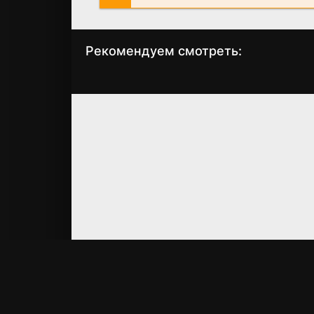
Рекомендуем смотреть:
Слово пацана 2
Грань Будущего 
сезон когда
когда выйдет?
выйдет? дата