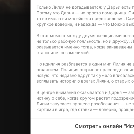
Только Лилия не догадывается: у Дарьи есть п
Потому что Дарья — не просто помощница. Он
та не имела ни малейшего представления. Са
хрупкое доверие, и надежда — что можно выб
В этот момент между двумя женщинами по-на
не только рабочую лояльность, но и дружбу. 
оказывается именно тогда, когда занавешены 
становится незаменимой.
Но идиллия разбивается в один миг. Лилия не
отчаянием. Полиция открывает расследование.
новую, что недавно вдруг так умело вписалас
всплывать истории о врагах Лилии, о старых 
В центре внимания оказывается и Дарья — заг
истину о себе, когда кругом растет подозрен
Лилии запускает процесс разоблачения — не т
картами в игре, где ставки — доверие, проще
Смотреть онлайн "Исч