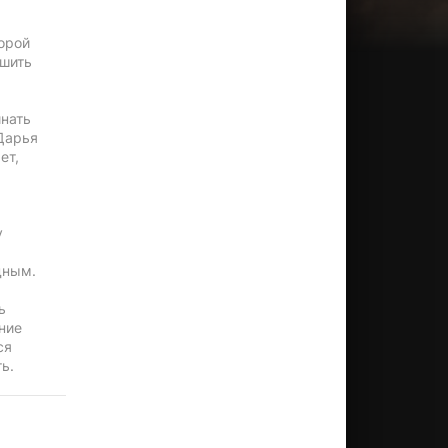
орой
ушить
нать
 Дарья
ет,
у
дным.
ь
ние
ся
ь.