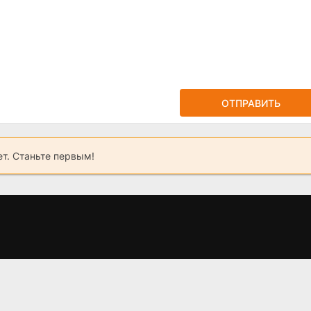
ОТПРАВИТЬ
ет. Станьте первым!
2
Ветреный (2019 -
Грань Будущего 2,
2021)
когда выйдет?