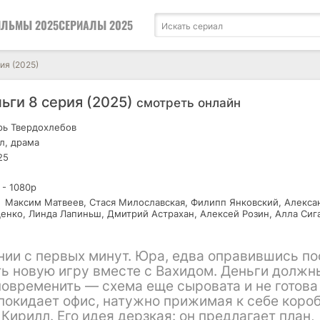
ЛЬМЫ 2025
СЕРИАЛЫ 2025
ия (2025)
ьги 8 серия (2025)
смотреть онлайн
ь Твердохлебов
л, драма
25
 - 1080р
Максим Матвеев, Стася Милославская, Филипп Янковский, Алекса
ценко, Линда Лапиньш, Дмитрий Астрахан, Алексей Розин, Алла Сиг
ии с первых минут. Юра, едва оправившись по
ть новую игру вместе с Вахидом. Деньги должн
повременить — схема еще сыровата и не готова
покидает офис, натужно прижимая к себе короб
Кирилл. Его идея дерзкая: он предлагает план,