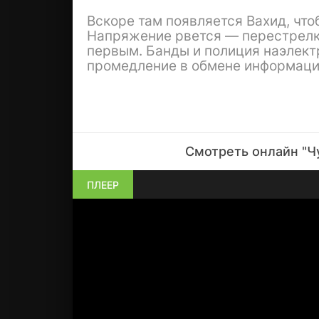
Вскоре там появляется Вахид, что
Напряжение рвется — перестрелка,
первым. Банды и полиция наэлект
промедление в обмене информацие
Смотреть онлайн "Чу
ПЛЕЕР