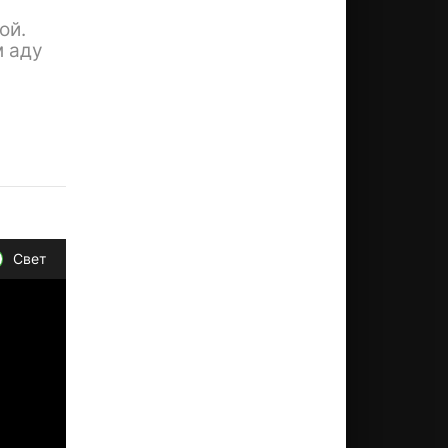
ой.
м аду
Свет