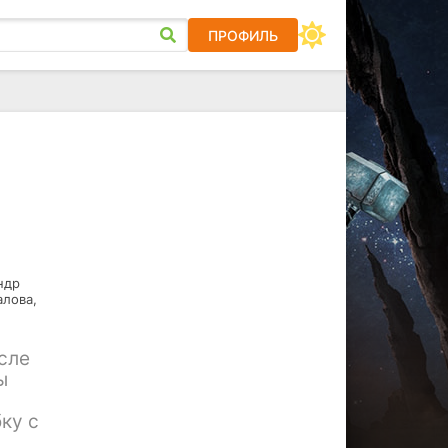
ПРОФИЛЬ
ндр
алова,
сле
ы
ку с