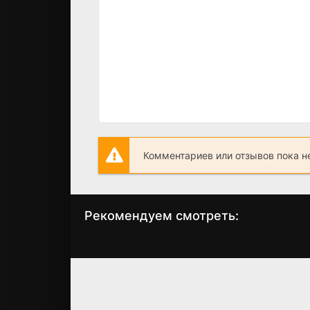
Комментариев или отзывов пока н
Рекомендуем смотреть:
Чужие деньги 7
Слово пацана 
серия (2025)
сезон когда
выйдет? дата