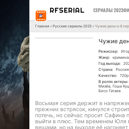
RF
SERIAL
СЕРИАЛЫ 2023
ФИ
Главная
»
Русские сериалы 2025
» Чужие деньги 8 сер
Чужие ден
Режиссер:
Игор
Жанр:
кримина
Год выхода:
20
Страна:
Россия
Качество:
720р
В ролях актеры:
Мизёв, Гоша Ку
Бесо Гатаев
Восьмая серия держит в напряжен
прежних встрясок, кинулся строи
потечь, но сейчас просит Сафина 
выйти в плюс. Тем временем Юля 
вещами, но на выходе её нагоняет 