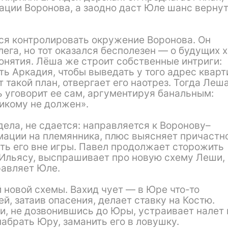
ции Воронова, а заодно даст Юле шанс верну
ся контролировать окружение Воронова. Он
ега, но тот оказался бесполезен — о будущих 
онятия. Лёша же строит собственные интриги:
ить Аркадия, чтобы выведать у того адрес квар
 такой план, отвергает его наотрез. Тогда Леш
уговорит ее сам, аргументируя банальным:
никому не должен».
дела, не сдается: направляется к Воронову–
мации на племянника, плюс выясняет причастн
ть его вне игры. Павел продолжает сторожить
 Ильясу, выспрашивает про новую схему Леши,
равляет Юле.
 новой схемы. Вахид чует — в Юре что-то
й, затаив опасения, делает ставку на Костю.
и, не дозвонившись до Юры, устраивает налет 
абрать Юру, заманить его в ловушку.