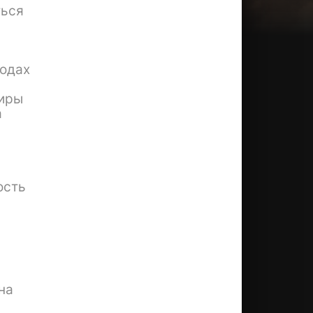
ться
ходах
тиры
а
ость
на