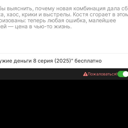
бы выяснить, почему новая комбинация дала сб
 хаос, крики и выстрелы. Костя сгорает в это
ризованы: теперь любая ошибка, малейшее
й — цена в чью-то жизнь.
жие деньги 8 серия (2025)" бесплатно
Пожаловаться!