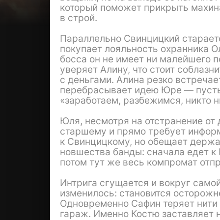
который поможет прикрыть махина
в строй.
Параллельно Свинцицкий старает
покупает лояльность охранника Ол
босса он не имеет ни малейшего п
уверяет Алину, что стоит соблазн
с деньгами. Алина резко встречает
перебрасывает идею Юре — пусть 
«заработаем, разбежимся, никто 
Юля, несмотря на отстранение от 
старшему и прямо требует инфор
к Свинцицкому, но обещает держа
новшества банды: сначала едет к
потом тут же весь компромат отп
Интрига сгущается и вокруг самой
изменилось: становится осторожне
Одновременно Сафин теряет нити 
гараж. Именно Костю заставляет н