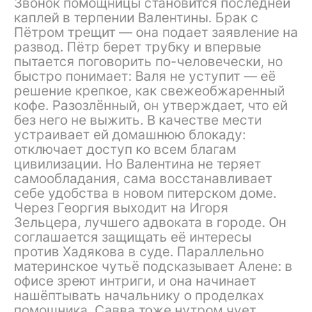
Звонок помощницы становится последней
каплей в терпении Валентины. Брак с
Пётром трещит — она подает заявление на
развод. Пётр берет трубку и впервые
пытается поговорить по-человечески, но
быстро понимает: Валя не уступит — её
решение крепкое, как свежеобжаренный
кофе. Разозлённый, он утверждает, что ей
без него не выжить. В качестве мести
устраивает ей домашнюю блокаду:
отключает доступ ко всем благам
цивилизации. Но Валентина не теряет
самообладания, сама восстанавливает
себе удобства в новом питерском доме.
Через Георгия выходит на Игоря
Зельцера, лучшего адвоката в городе. Он
соглашается защищать её интересы
против Хадякова в суде. Параллельно
материнское чутьё подсказывает Алене: в
офисе зреют интриги, и она начинает
нашёптывать начальнику о проделках
помощника. Савва тоже нутром чует