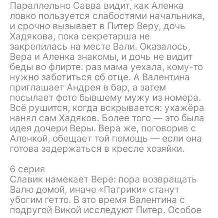
Параллельно Савва видит, как Аленка
ловко пользуется слабостями начальника,
и срочно вызывает в Питер Веру, дочь
Хадякова, пока секретарша не
закрепилась на месте Вали. Оказалось,
Вера и Аленка знакомы, и дочь не видит
беды во флирте: раз мама уехала, кому-то
нужно заботиться об отце. А Валентина
приглашает Андрея в бар, а затем
посылает фото бывшему мужу из номера.
Всё рушится, когда вскрывается: ухажёра
нанял сам Хадяков. Более того — это была
идея дочери Веры. Вера же, поговорив с
Аленкой, обещает той помощь — если она
готова задержаться в кресле хозяйки.
6 серия
Славик намекает Вере: пора возвращать
Валю домой, иначе «Патрики» станут
убогим гетто. В это время Валентина с
подругой Викой исследуют Питер. Особое