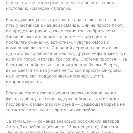
переплетается с юмором, а сцена становится полем
настоящих командных баталий.
В каждом выпуске встречаются два коллектива — по
пять участников в каждой команде. Они не просто поют:
им предстоят раунды, где сложно только брать ноты.
Здесь не выжить одним талантом — приходится
проявлять смекалку, артистизм, чувство юмора и
командную ловкость. Сценарий держит в напряжении:
одни этапы проверяют интеллект, другие — фантазию, тут
нужно и голос, и голову приложить. Система простая — за
блестяще пройденные задания копятся баллы. Вперед
вырываются те, кто умеет не только держать микрофон,
но и читать зал, поддерживать команду, шутить,
импровизировать.
Всего на старт сезона выходят восемь команд, но до
финала доберутся лишь лидеры рейтинга. Там их ждет
последний, самый жаркий раунд — решающая борьба не
только за титул, но и за зрительскую любовь.
За этим шоу — команда знаковых российских авторов:
Артур Джанибекян («Универ. 13 лет спустя»), Алексей
Ляпоров и Сергей Мохначев («Comedy Club»), Гарик