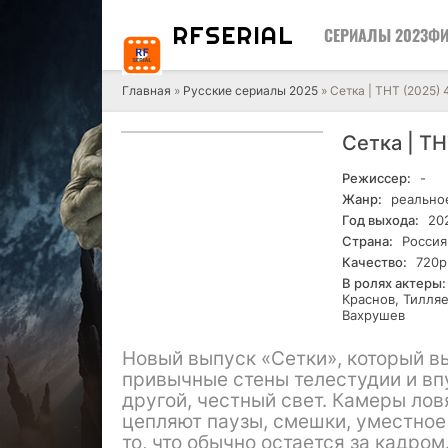
RF
SERIAL
СЕРИАЛЫ 2023
ФИ
Главная
»
Русские сериалы 2025
» Сетка | ТНТ (2025) 
Сетка | Т
Режиссер:
-
Жанр:
реальное
Год выхода:
20
Страна:
Россия
Качество:
720р
В ролях актеры:
Краснов, Тилляе
Вахрушев
Новый выпуск «Сетки», который вы
привычные стены телестудии и впу
другой, честный свет. Камеры лов
цепляют паузы, смешки, уместное
то, что обычно остается за кадром