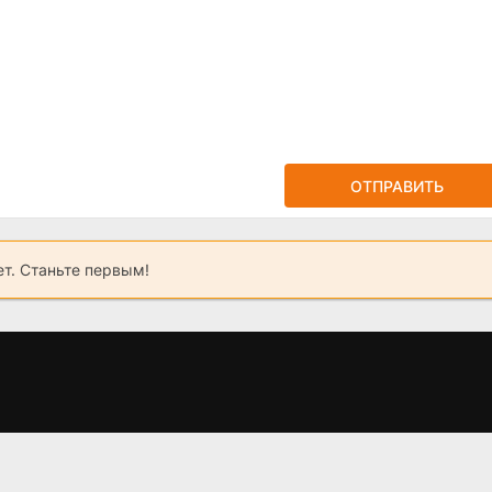
ОТПРАВИТЬ
ет. Станьте первым!
Слово пацана 2
Демис и Марина
сезон когда
(2025)
и
1)
выйдет? дата