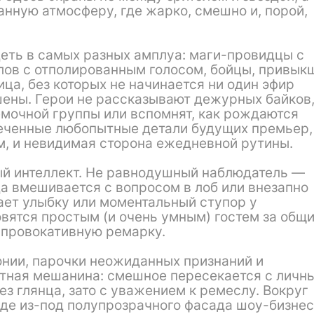
анную атмосферу, где жарко, смешно и, порой,
деть в самых разных амплуа: маги-провидцы с
лов с отполированным голосом, бойцы, привык
ица, без которых не начинается ни один эфир
шены. Герои не рассказывают дежурных байков,
ёмочной группы или вспомнят, как рождаются
еченные любопытные детали будущих премьер,
ром, и невидимая сторона ежедневной рутины.
ый интеллект. Не равнодушный наблюдатель —
да вмешивается с вопросом в лоб или внезапно
вает улыбку или моментальный ступор у
вятся простым (и очень умным) гостем за общ
о провокативную ремарку.
онии, парочки неожиданных признаний и
тная мешанина: смешное пересекается с личн
з глянца, зато с уважением к ремеслу. Вокруг
где из-под полупрозрачного фасада шоу-бизне