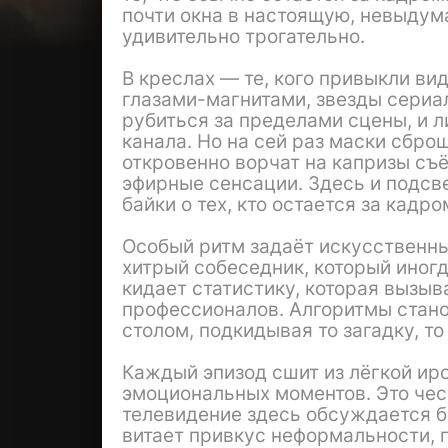
почти окна в настоящую, невыдум
удивительно трогательно.
В креслах — те, кого привыкли ви
глазами-магнитами, звезды сериа
рубиться за пределами сцены, и л
канала. Но на сей раз маски сбро
откровенно ворчат на капризы съ
эфирные сенсации. Здесь и подсв
байки о тех, кто остается за кад
Особый ритм задаёт искусственн
хитрый собеседник, который иног
кидает статистику, которая вызы
профессионалов. Алгоритмы стано
столом, подкидывая то загадку, т
Каждый эпизод сшит из лёгкой ир
эмоциональных моментов. Это чес
телевидение здесь обсуждается бе
витает привкус неформальности, 