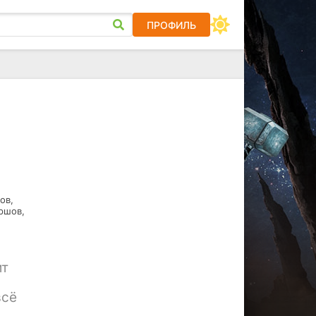
ПРОФИЛЬ
ов,
ршов,
ит
всё