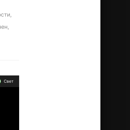
сти,
чен,
Свет