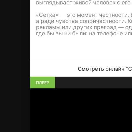
выглядывает живой человек с его
«Сетка» — это момент честности. 
а ради чувства сопричастности. К
рекламы или других преград — оди
где бы вы ни были: на телефоне и
Смотреть онлайн "С
ПЛЕЕР