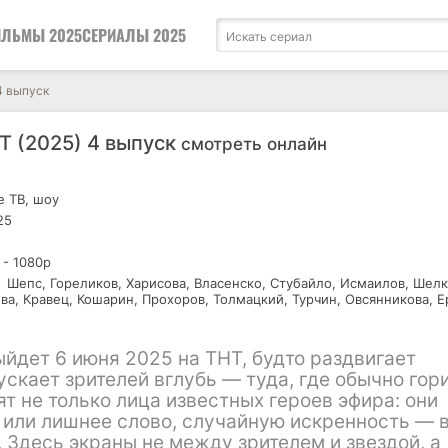
ЛЬМЫ 2025
СЕРИАЛЫ 2025
4 выпуск
НТ (2025) 4 выпуск
смотреть онлайн
 ТВ, шоу
25
 - 1080р
Шепс, Гореликов, Харисова, Власенско, Стубайло, Исмаилов, Шелк
ва, Кравец, Кошарин, Прохоров, Толмацкий, Турчин, Овсянникова, Е
йдет 6 июня 2025 на ТНТ, будто раздвигает
скает зрителей вглубь — туда, где обычно гор
ят не только лица известных героев эфира: они
 или лишнее слово, случайную искренность — 
. Здесь экраны не между зрителем и звездой, а