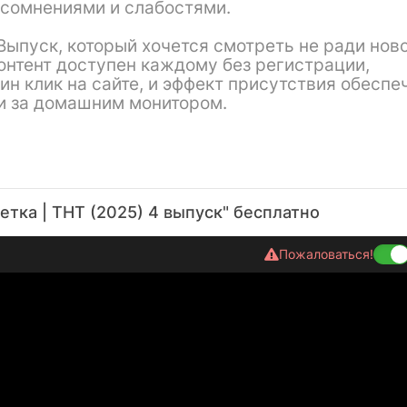
 сомнениями и слабостями.
Выпуск, который хочется смотреть не ради ново
онтент доступен каждому без регистрации,
н клик на сайте, и эффект присутствия обеспе
ли за домашним монитором.
етка | ТНТ (2025) 4 выпуск" бесплатно
Пожаловаться!