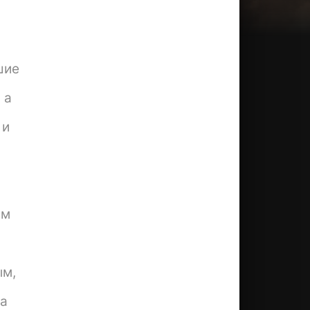
шие
 а
 и
им
ым,
са