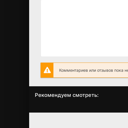
Комментариев или отзывов пока н
Рекомендуем смотреть:
Бизон: Дело
Трудные
манекенщицы
подростки.
(2023)
Реальность (202