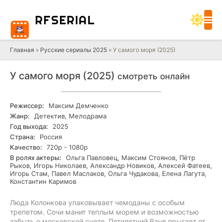
RF
SERIAL
Главная
»
Русские сериалы 2025
» У самого моря (2025)
У самого моря (2025)
смотреть онлайн
Режиссер:
Максим Демченко
Жанр:
Детектив, Мелодрама
Год выхода:
2025
Страна:
Россия
Качество:
720р - 1080р
В ролях актеры:
Ольга Павловец, Максим Стоянов, Пётр
Рыков, Игорь Николаев, Александр Новиков, Алексей Фатеев,
Игорь Стам, Павел Маслаков, Ольга Чудакова, Елена Лагута,
Константин Каримов
Люда Колонкова упаковывает чемоданы с особым
трепетом. Сочи манит теплым морем и возможностью
забыть о московской суете. Пятилетний Ваня прыгает от