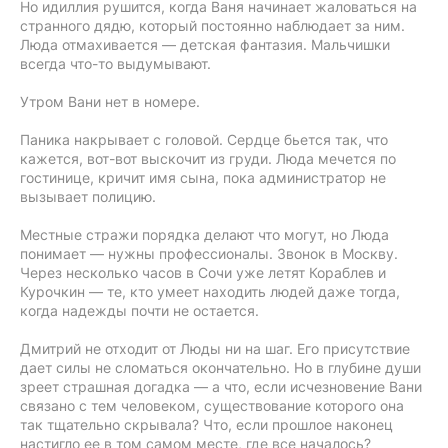
Но идиллия рушится, когда Ваня начинает жаловаться на
странного дядю, который постоянно наблюдает за ним.
Люда отмахивается — детская фантазия. Мальчишки
всегда что-то выдумывают.
Утром Вани нет в номере.
Паника накрывает с головой. Сердце бьется так, что
кажется, вот-вот выскочит из груди. Люда мечется по
гостинице, кричит имя сына, пока администратор не
вызывает полицию.
Местные стражи порядка делают что могут, но Люда
понимает — нужны профессионалы. Звонок в Москву.
Через несколько часов в Сочи уже летят Кораблев и
Курочкин — те, кто умеет находить людей даже тогда,
когда надежды почти не остается.
Дмитрий не отходит от Люды ни на шаг. Его присутствие
дает силы не сломаться окончательно. Но в глубине души
зреет страшная догадка — а что, если исчезновение Вани
связано с тем человеком, существование которого она
так тщательно скрывала? Что, если прошлое наконец
настигло ее в том самом месте, где все началось?