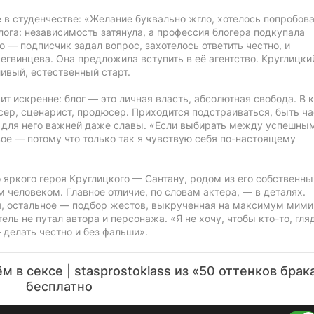
 в студенчестве: «Желание буквально жгло, хотелось попробова
лога: независимость затянула, а профессия блогера подкупала
о — подписчик задал вопрос, захотелось ответить честно, и
гвинцева. Она предложила вступить в её агентство. Круглицки
ливый, естественный старт.
т искренне: блог — это личная власть, абсолютная свобода. В 
ер, сценарист, продюсер. Приходится подстраиваться, быть ч
, для него важней даже славы. «Если выбирать между успешны
ое — потому что только так я чувствую себя по-настоящему
 яркого героя Круглицкого — Сантану, родом из его собственны
 человеком. Главное отличие, по словам актера, — в деталях.
я, остальное — подбор жестов, выкрученная на максимум мими
ель не путал автора и персонажа. «Я не хочу, чтобы кто-то, гля
 делать честно и без фальши».
 в сексе | stasprostoklass из «50 оттенков брак
бесплатно