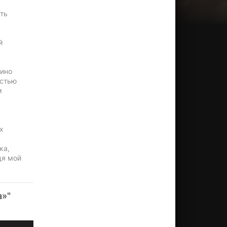
ть
й
кино
астью
м
х
ка,
дя мой
а»"