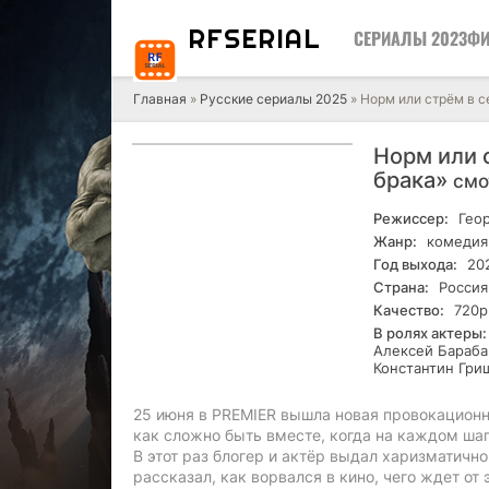
RF
SERIAL
СЕРИАЛЫ 2023
ФИ
Главная
»
Русские сериалы 2025
» Норм или стрём в се
Норм или с
брака»
смо
Режиссер:
Геор
Жанр:
комедия
Год выхода:
20
Страна:
Россия
Качество:
720р
В ролях актеры:
Алексей Бараба
Константин Гри
25 июня в PREMIER вышла новая провокационна
как сложно быть вместе, когда на каждом шаг
В этот раз блогер и актёр выдал харизматично
рассказал, как ворвался в кино, чего ждет от