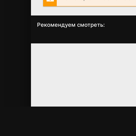
Рекомендуем смотреть:
Шеф 6 сезон
Невский 7: Близ
(2024)
враг (2024)