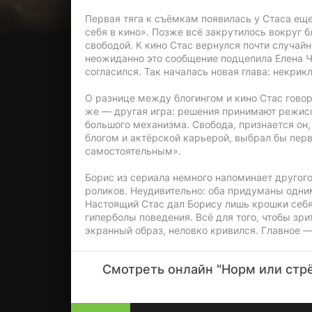
Первая тяга к съёмкам появилась у Стаса еще
себя в кино». Позже всё закрутилось вокруг б
свободой. К кино Стас вернулся почти случайн
неожиданно это сообщение подцепила Елена Че
согласился. Так началась новая глава: некрик
О разнице между блогингом и кино Стас говори
же — другая игра: решения принимают режисс
большого механизма. Свобода, признается он
блогом и актёрской карьерой, выбрал бы перв
самостоятельным».
Борис из сериала немного напоминает другого
роликов. Неудивительно: оба придуманы одним
Настоящий Стас дал Борису лишь крошки себ
гиперболы поведения. Всё для того, чтобы зрит
экранный образ, неловко кривился. Главное —
Смотреть онлайн "Норм или стрём