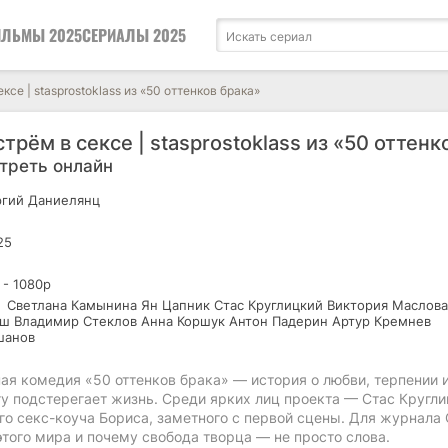
ЛЬМЫ 2025
СЕРИАЛЫ 2025
ксе | stasprostoklass из «50 оттенков брака»
трём в сексе | stasprostoklass из «50 оттенк
треть онлайн
гий Даниелянц
25
 - 1080р
Светлана Камынина Ян Цапник Стас Круглицкий Виктория Маслова
ш Владимир Стеклов Анна Коршук Антон Падерин Артур Кремнев
шанов
я комедия «50 оттенков брака» — история о любви, терпении и
у подстерегает жизнь. Среди ярких лиц проекта — Стас Кругли
го секс-коуча Бориса, заметного с первой сцены. Для журнала 
 этого мира и почему свобода творца — не просто слова.