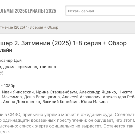
ЛЬМЫ 2025
СЕРИАЛЫ 2025
тмение (2025) 1-8 серия + Обзор
шер 2. Затмение (2025) 1-8 серия + Обзор
нлайн
сандр Цой
, драма, криминал, триллер
25
 - 1080р
Иван Янковский, Ирина Старшенбаум, Александр Яценко, Никита
й Максимов, Даша Верещагина, Алексей Агранович, Александра Реб
, Алена Долголенко, Василий Копейкин, Юлия Ильина
и в СИЗО, привычно упрямо молчит в ожидании суда. Следоват
 одиннадцати доказанных преступлений: он ощущает, что этот 
ысленно: список жертв официально не вырастет. Останется так
деле.