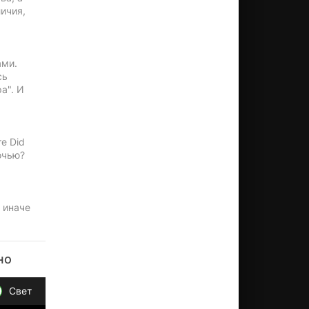
ичия,
ами.
сь
а". И
e Did
очью?
 иначе
но
Свет