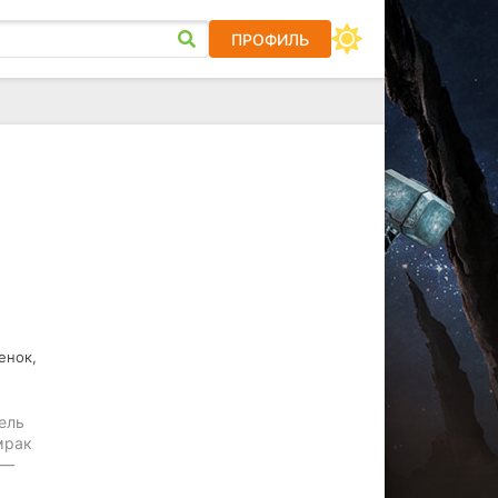
ПРОФИЛЬ
енок,
ель
мрак
 —