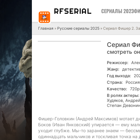
RF
SERIAL
СЕРИАЛЫ 2023
ФИ
Главная
»
Русские сериалы 2025
» Сериал Фишер 2. За
Сериал Фи
смотреть о
Режиссер:
Алек
Жанр:
детектив
Год выхода:
20
Страна:
Россия
Качество:
720р
В ролях актеры:
Худяков, Андре
Степан Девонин
Фишер-Головкин (Андрей Максимов) мотает дн
Боков (Иван Янковский) упирается — ему мало
уходит глубже. Мы-то заранее знаем — бессм
одиннадцать мальчиков и тоскливая точка на 