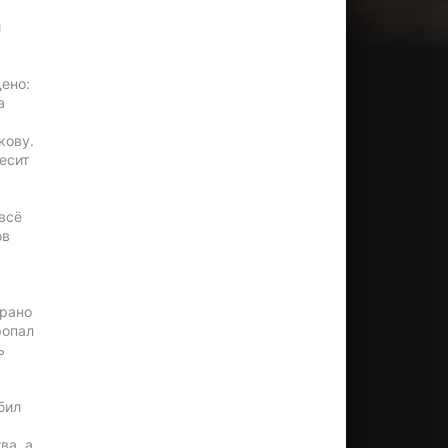
и
ено:
а
кову.
есит
всё
ов
 рано
ропал
ь
бил
ва, а