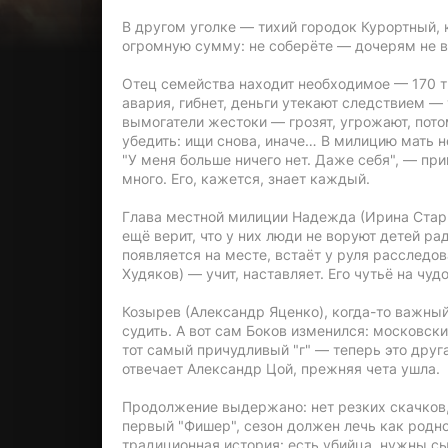
В другом уголке — тихий городок Курортный,
огромную сумму: не соберёте — дочерям не в
Отец семейства находит необходимое — 170 т
авария, гибнет, деньги утекают следствием —
вымогатели жестоки — грозят, угрожают, пот
убедить: ищи снова, иначе… В милицию мать н
"У меня больше ничего нет. Даже себя", — при
много. Его, кажется, знает каждый.
Глава местной милиции Надежда (Ирина Старше
ещё верит, что у них люди не воруют детей р
появляется на месте, встаёт у руля расследо
Худяков) — учит, наставляет. Его чутьё на чу
Козырев (Александр Яценко), когда-то важный
судить. А вот сам Боков изменился: московск
тот самый причудливый "г" — теперь это друг
отвечает Александр Цой, прежняя чета ушла.
Продолжение выдержано: нет резких скачков, 
первый "Фишер", сезон должен лечь как родно
традиционная история: есть убийца, нужны сы