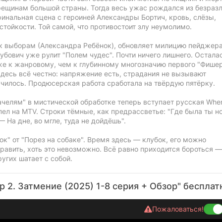
рещинам большой страны. Тогда весь ужас рождался из безразл
инальная сцена с героиней Александры Бортич, кровь, слёзы,
стойкости. Той самой, что противостоит злу неумолимо.
к выборам (Александра Ребёнок), обновляет милицию пейджер
убович уже рулит "Полем чудес". Почти ничего лишнего. Остала
же к жанровому, чем к глубинному многозначию первого "Фишер
Здесь всё честно: напряжение есть, страдания не вызывают
училось. Продюсерская работа сработала на твёрдую пятёрку.
челям" в мистической обработке теперь вступает русская Wher
 спел на MTV. Строки тёмные, как предрассветье: "Где была ты н
— На дне, во мгле, туда не дойдёшь".
к" от "Порез на собаке". Время здесь — клубок, его можно
равить, хоть это невозможно. Всё равно приходится бороться —
угих шатает с собой.
2. Затмение (2025) 1-8 серия + Обзор" бесплат
Пожаловаться!