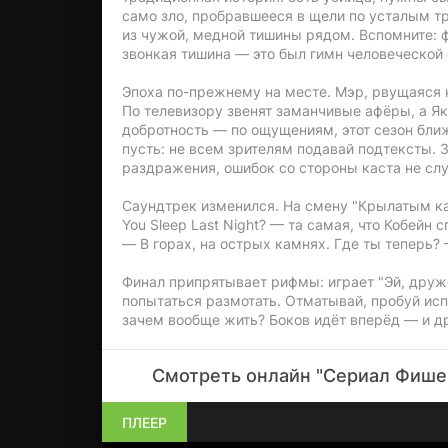
само зло, пробравшееся в щели по усталым т
из чужой, медной тишины рядом. Вспомните: ф
звонкая тишина — это был гимн человеческой 
Эпоха по-прежнему на месте. Мэр, рвущаяся 
По телевизору звенят заманчивые афёры, а Як
добротность — по ощущениям, этот сезон бли
пусть: не всем зрителям подавай подтексты. 
раздражения, ошибок со стороны каста не сл
Саундтрек изменился. На смену "Крылатым ка
You Sleep Last Night? — та самая, что Кобейн
— В горах, на острых камнях. Где ты теперь? 
Финал припрятывает рифмы: играет "Эй, дружо
попытаться размотать. Отматывай, пробуй исп
зачем вообще жить? Боков идёт вперёд — и др
Смотреть онлайн "Сериал Фишер 
ПЛЕЕР