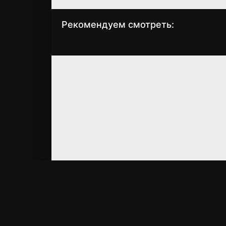
Рекомендуем смотреть:
Фишер 2. Затмение
Фишер 2. Затмен
(2025)
(2 серия, 2025
Материалы на сайт