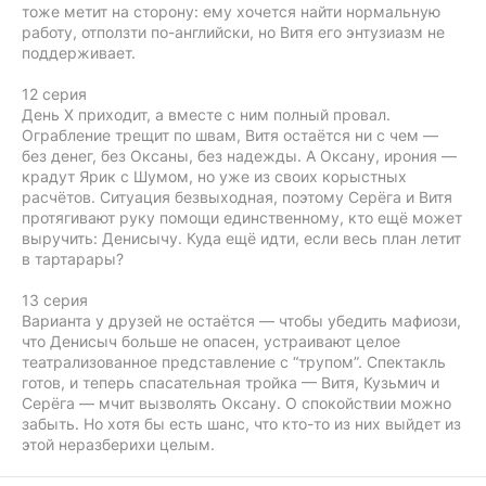
тоже метит на сторону: ему хочется найти нормальную
работу, отползти по-английски, но Витя его энтузиазм не
поддерживает.
12 серия
День Х приходит, а вместе с ним полный провал.
Ограбление трещит по швам, Витя остаётся ни с чем —
без денег, без Оксаны, без надежды. А Оксану, ирония —
крадут Ярик с Шумом, но уже из своих корыстных
расчётов. Ситуация безвыходная, поэтому Серёга и Витя
протягивают руку помощи единственному, кто ещё может
выручить: Денисычу. Куда ещё идти, если весь план летит
в тартарары?
13 серия
Варианта у друзей не остаётся — чтобы убедить мафиози,
что Денисыч больше не опасен, устраивают целое
театрализованное представление с “трупом”. Спектакль
готов, и теперь спасательная тройка — Витя, Кузьмич и
Серёга — мчит вызволять Оксану. О спокойствии можно
забыть. Но хотя бы есть шанс, что кто-то из них выйдет из
этой неразберихи целым.