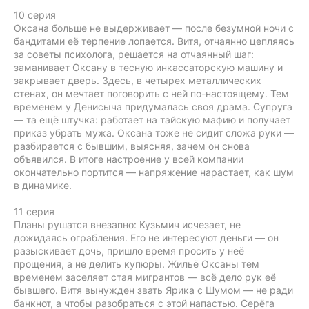
10 серия
Оксана больше не выдерживает — после безумной ночи с
бандитами её терпение лопается. Витя, отчаянно цепляясь
за советы психолога, решается на отчаянный шаг:
заманивает Оксану в тесную инкассаторскую машину и
закрывает дверь. Здесь, в четырех металлических
стенах, он мечтает поговорить с ней по-настоящему. Тем
временем у Денисыча придумалась своя драма. Супруга
— та ещё штучка: работает на тайскую мафию и получает
приказ убрать мужа. Оксана тоже не сидит сложа руки —
разбирается с бывшим, выясняя, зачем он снова
объявился. В итоге настроение у всей компании
окончательно портится — напряжение нарастает, как шум
в динамике.
11 серия
Планы рушатся внезапно: Кузьмич исчезает, не
дожидаясь ограбления. Его не интересуют деньги — он
разыскивает дочь, пришло время просить у неё
прощения, а не делить купюры. Жильё Оксаны тем
временем заселяет стая мигрантов — всё дело рук её
бывшего. Витя вынужден звать Ярика с Шумом — не ради
банкнот, а чтобы разобраться с этой напастью. Серёга