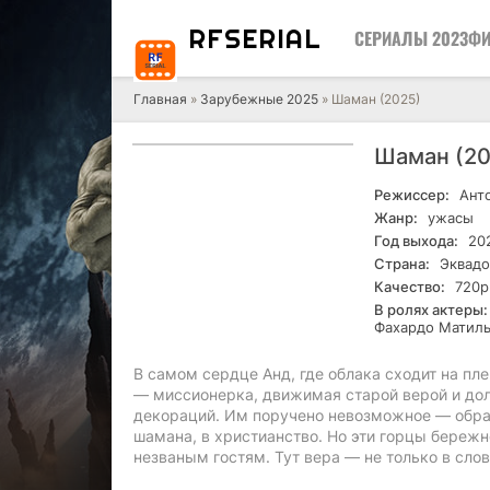
RF
SERIAL
СЕРИАЛЫ 2023
ФИ
Главная
»
Зарубежные 2025
» Шаман (2025)
Шаман (2
Режиссер:
Анто
Жанр:
ужасы
Год выхода:
20
Страна:
Эквадо
Качество:
720р
В ролях актеры:
Фахардо Матиль
В самом сердце Анд, где облака сходит на пл
— миссионерка, движимая старой верой и долг
декораций. Им поручено невозможное — обра
шамана, в христианство. Но эти горцы береж
незваным гостям. Тут вера — не только в слов