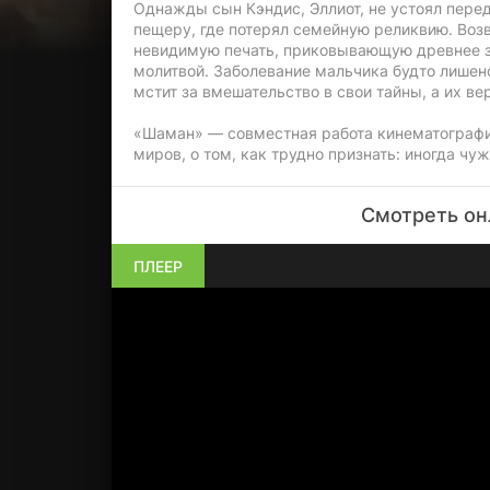
Однажды сын Кэндис, Эллиот, не устоял пере
пещеру, где потерял семейную реликвию. Воз
невидимую печать, приковывающую древнее зло
молитвой. Заболевание мальчика будто лишен
мстит за вмешательство в свои тайны, а их в
«Шаман» — совместная работа кинематографис
миров, о том, как трудно признать: иногда чу
Смотреть он
ПЛЕЕР