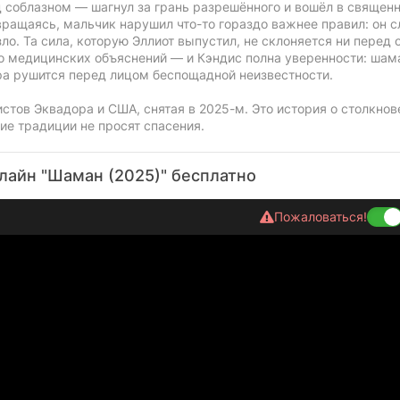
д соблазном — шагнул за грань разрешённого и вошёл в священ
вращаясь, мальчик нарушил что-то гораздо важнее правил: он 
. Та сила, которую Эллиот выпустил, не склоняется ни перед 
о медицинских объяснений — и Кэндис полна уверенности: шам
ера рушится перед лицом беспощадной неизвестности.
тов Эквадора и США, снятая в 2025-м. Это история о столкнов
жие традиции не просят спасения.
лайн "Шаман (2025)" бесплатно
Пожаловаться!