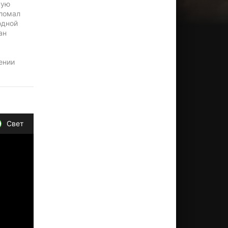
ную
сломал
одной
ан
ении
Свет