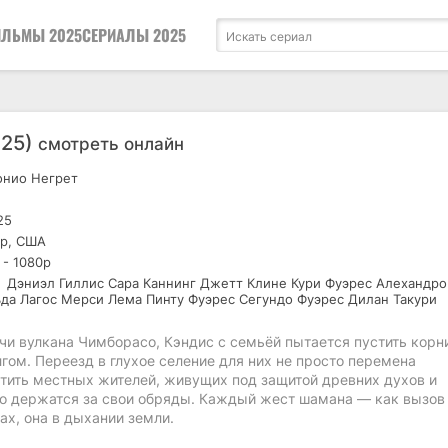
ЛЬМЫ 2025
СЕРИАЛЫ 2025
025)
смотреть онлайн
нио Негрет
25
р, США
 - 1080р
Дэниэл Гиллис Сара Каннинг Джетт Клине Кури Фуэрес Алехандро
да Лагос Мерси Лема Пинту Фуэрес Сегундо Фуэрес Дилан Такури
ечи вулкана Чимборасо, Кэндис с семьёй пытается пустить корн
ом. Переезд в глухое селение для них не просто перемена
тить местных жителей, живущих под защитой древних духов и
но держатся за свои обряды. Каждый жест шамана — как вызов
ах, она в дыхании земли.