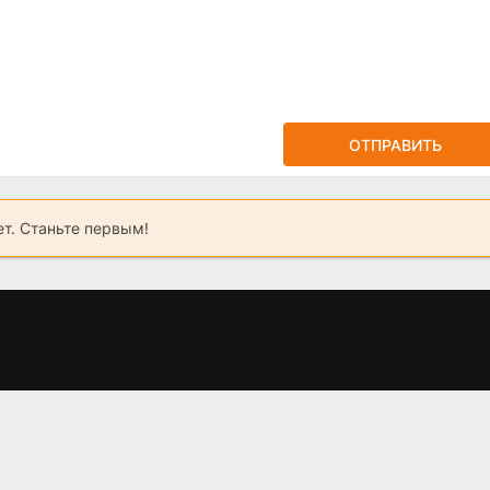
ОТПРАВИТЬ
ет. Станьте первым!
"
Слово пацана 2
Засланец из
сезон когда
космоса 4 сезон
выйдет? дата
(2025)