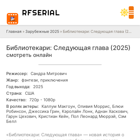
RF
SERIAL
Главная
»
Зарубежные 2025
» Библиотекари: Следующая глава (2025)
Библиотекари: Следующая глава (2025)
смотреть онлайн
Режиссер:
Сандра Митрович
Жанр:
фэнтези, приключения
Год выхода:
2025
Страна:
США
Качество:
720р - 1080р
В ролях актеры:
Каллум Макгоун, Оливия Моррис, Блюи
Робинсон, Джессика Грин, Кэролайн Лонк, Аднан Хаскович,
Гарун Цехович, Кристиан Кейн, Пол Леонард Мюррэй, Сэм
Белл
«Библиотекари: Следующая глава» — новая история о