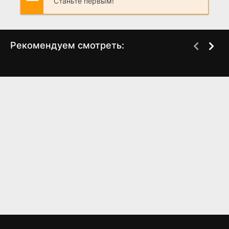
Станьте первым!
Рекомендуем смотреть:
Слово пацана 2 сезон
Черное облако (2023)
когда выйдет? дата