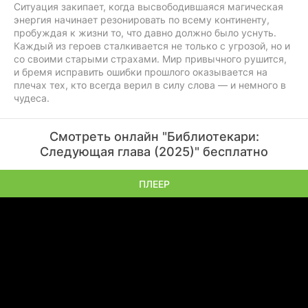
Ситуация закипает, когда высвободившаяся магическая
энергия начинает резонировать по всему континенту,
пробуждая к жизни то, что давно должно было уснуть.
Каждый из героев сталкивается не только с угрозой, но и
со своими старыми страхами. Мир привычного рушится,
и бремя исправить ошибки прошлого оказывается на
плечах тех, кто всегда верил в силу слова — и немного в
чудеса.
Смотреть онлайн "Библиотекари:
Следующая глава (2025)" бесплатно
ПЛЕЕР