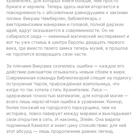
хранителях, для которых книги больше, чем просто
бумага и чернила. Теперь здесь магия вторгается в
повседневность с абсолютным равнодушием к законам
логики. Викрам Чемберлен, библиотекарь с
викторианскими манерами и головой, полной дерзких
идей, вдруг оказывается в современности. Он не
собирался сюда — невинный магический эксперимент и
вот ты уже стоишь в центре Европы двадцать первого
века, где вместо твоего замка теперь музей, а прошлое
не торопится возвращать свои части.
За плечами Викрама скопились ошибки — каждое его
действие рикошетом отзывалось новым сбоем в мире.
Современная команда библиотекарей спешит на подмогу:
остроумная Чарли, прирождённая воительница, что
когда-то так хотела стать Хранителем. Лиса —
одержимая точностью математик, для которой магия —
всего лишь нерасчётная ошибка в уравнении. Коннор,
более похожий на городского паркурщика, чем на
историка, ловко лавирует между мирами и выкладывает
свои открытия в сеть. И наконец, Элейн. Она видела
подлинный Камелот и знает цену спокойствию: для неё
этот абсурд — лишь продолжение давних легенд.