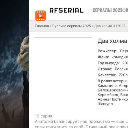
RF
SERIAL
СЕРИАЛЫ 2023
ФИ
Главная
»
Русские сериалы 2025
» Два холма 3 (2025) 
Два холма 
Режиссер:
Сер
Жанр:
комедия,
Год выхода:
20
Страна:
Россия
Качество:
720р
В ролях актеры:
Камынина, Андр
Белоцерковский
Керимбаев, Вла
Арина Постнико
Шашуро
10 серия
Анатолий балансирует над пропастью — еще шаг
силы сражаться за своё. Отчаянный план: заня