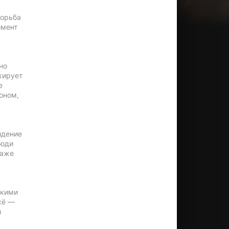
Борьба
имент
но
кирует
е
оном,
идение
Люди
даже
бкими
сё —
л