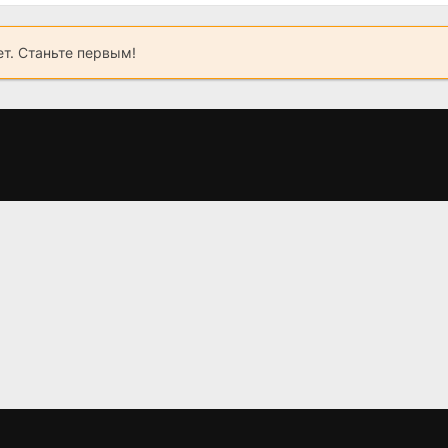
ет. Станьте первым!
 -
Два холма 3 (2025)
Два холма 3 сезон
(2025) 5 серия