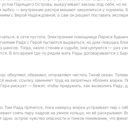
 устои Парящего Острова, выкручивает законы под себя, но не
 зыбко — внутренние распри мешают закрепиться у кормила. 
ениям с Верой Надеждовной, а сам он решает поставить экспер
учаться, в сети пустота. Электронная помощница Лариса буднич
тчаянии Рада с Герой пытаются вырваться, но дом-ловушка бло
з шансов. Тогда, назло стенам и судьбе, они целуются — раз уж
ятся. В это время где-то рядом мать Рады договаривается с Бар
ор: обнуляют, обвиняют, отправляют чистить Тихий океан. Телев
сё иначе: ссылку заменяет труд на запретных яблонях мэрки. 
Гера рискует — бежит, чтобы придумать, как вызволить Раду, 
о. Там Рада прячется, пока наверху мэрка устраивает пир с ги
вает снять пару кадров на умное кольцо, но её раскрывают. В
 одно: острое чувство опасности и тонкое понимание, что фина