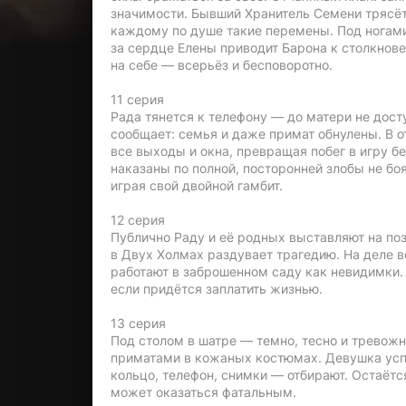
значимости. Бывший Хранитель Семени трясёт
каждому по душе такие перемены. Под ногами
за сердце Елены приводит Барона к столкнов
на себе — всерьёз и бесповоротно.
11 серия
Рада тянется к телефону — до матери не дост
сообщает: семья и даже примат обнулены. В о
все выходы и окна, превращая побег в игру бе
наказаны по полной, посторонней злобы не бо
играя свой двойной гамбит.
12 серия
Публично Раду и её родных выставляют на поз
в Двух Холмах раздувает трагедию. На деле в
работают в заброшенном саду как невидимки. 
если придётся заплатить жизнью.
13 серия
Под столом в шатре — темно, тесно и тревожн
приматами в кожаных костюмах. Девушка успе
кольцо, телефон, снимки — отбирают. Остаётся
может оказаться фатальным.