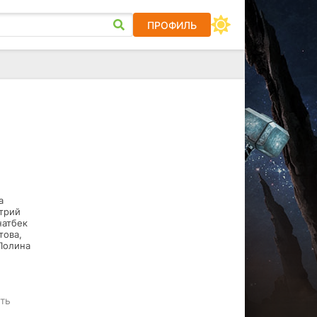
ПРОФИЛЬ
а
трий
натбек
това,
Полина
сть