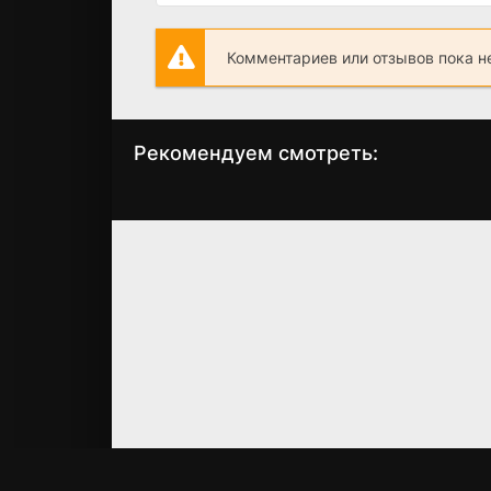
Комментариев или отзывов пока н
Рекомендуем смотреть:
Слово пацана 2
Ветреный (2019
сезон когда
2021)
выйдет? дата