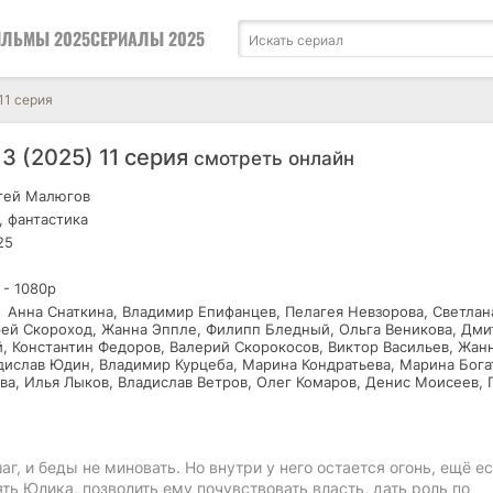
ЛЬМЫ 2025
СЕРИАЛЫ 2025
11 серия
3 (2025) 11 серия
смотреть онлайн
гей Малюгов
 фантастика
25
 - 1080р
Анна Снаткина, Владимир Епифанцев, Пелагея Невзорова, Светлан
ей Скороход, Жанна Эппле, Филипп Бледный, Ольга Веникова, Дми
, Константин Федоров, Валерий Скорокосов, Виктор Васильев, Жан
дислав Юдин, Владимир Курцеба, Марина Кондратьева, Марина Бога
ва, Илья Лыков, Владислав Ветров, Олег Комаров, Денис Моисеев, 
, и беды не миновать. Но внутри у него остается огонь, ещё е
ть Юлика, позволить ему почувствовать власть, дать роль по