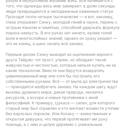
разум и неукротимое желание жить. Всё начинается с
того, что однажды весь мир замирает: в долю секунды
люди превращаются в неподвижные каменные статуи.
Проходит почти четыре тысячелетия — и вот, наконец,
глаза открывает Сэнку, молодой гений в науке, парень с
острым языком и памятью, способной удержать формулу
пороха наизусть. В его руках нет ничего, кроме голой
воли и многослойных знаний, однако он сразу решает —
это не конец, а шанс начать всё заново.
Первым делом Сэнку выводит из оцепенения верного
друга Тайдзю: тот прост, упрям, но обладает такой
живучестью и честностью, которые нельзя купить ни за
какие технологии. Вместе они берутся возвратить
цивилизованный мир или хотя бы построить его
собственными руками. Всё — от мыла до электричества
— приходится изобретать заново. На каждом шагу ждут
вызовы древнего мира: дикая природа, нехватка
ресурсов, а вскоре и новые противники с иной
философией. К примеру, Цукаса — силач, для которого
старый мир был отравлен и кто мечтает возвести утопию
без взрослых пороков. Или Кохаку — воинственная и
открытая девушка, что первой протягивает им руку
помощи, а с нею и целую деревню с уникальным