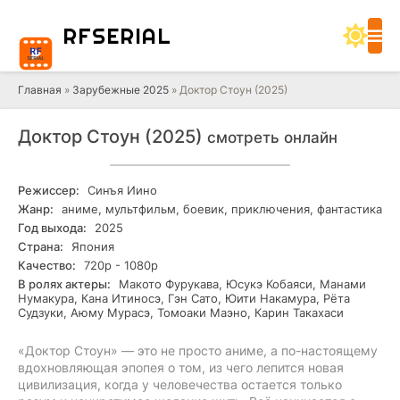
RF
SERIAL
Главная
»
Зарубежные 2025
» Доктор Стоун (2025)
Доктор Стоун (2025)
смотреть онлайн
Режиссер:
Синъя Иино
Жанр:
аниме, мультфильм, боевик, приключения, фантастика
Год выхода:
2025
Страна:
Япония
Качество:
720р - 1080р
В ролях актеры:
Макото Фурукава, Юсукэ Кобаяси, Манами
Нумакура, Кана Итиносэ, Гэн Сато, Юити Накамура, Рёта
Судзуки, Аюму Мурасэ, Томоаки Маэно, Карин Такахаси
«Доктор Стоун» — это не просто аниме, а по-настоящему
вдохновляющая эпопея о том, из чего лепится новая
цивилизация, когда у человечества остается только