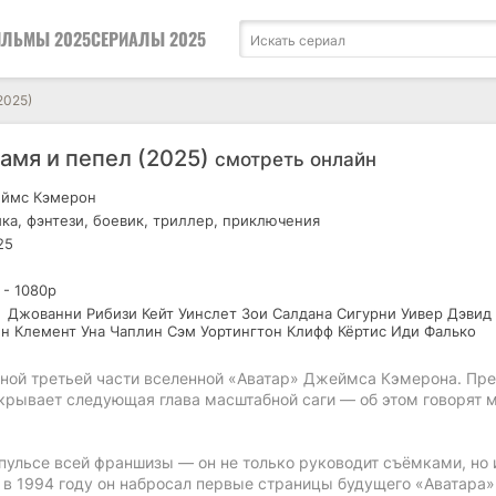
ЛЬМЫ 2025
СЕРИАЛЫ 2025
2025)
ламя и пепел (2025)
смотреть онлайн
ймс Кэмерон
ка, фэнтези, боевик, триллер, приключения
25
 - 1080р
Джованни Рибизи Кейт Уинслет Зои Салдана Сигурни Уивер Дэвид
 Клемент Уна Чаплин Сэм Уортингтон Клифф Кёртис Иди Фалько
нной третьей части вселенной «Аватар» Джеймса Кэмерона. Пр
скрывает следующая глава масштабной саги — об этом говорят м
пульсе всей франшизы — он не только руководит съёмками, но 
 в 1994 году он набросал первые страницы будущего «Аватара»