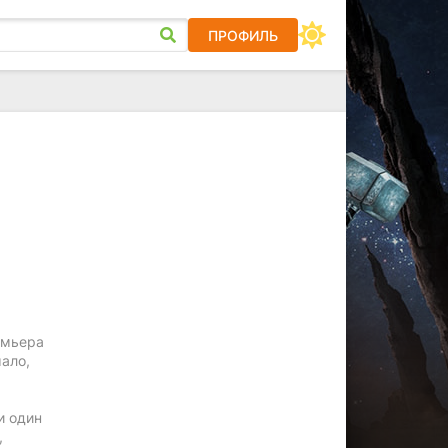
ПРОФИЛЬ
емьера
ало,
и один
,