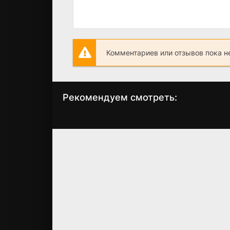
Комментариев или отзывов пока н
Рекомендуем смотреть:
Грань Будущего 2,
Рик и Морти 8
когда выйдет?
сезон 1,2,3 сер
«ВалькиРик»
(мультсериал,
2025)