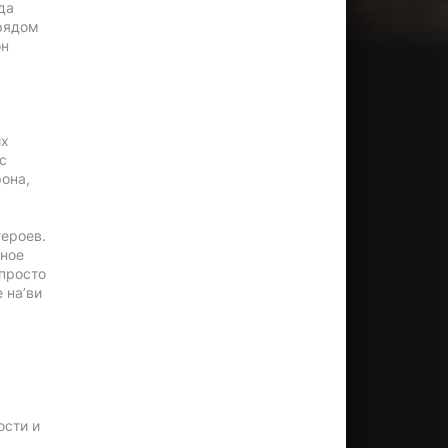
да
(рядом
он
их
с
она,
ероев.
нное
 просто
 на’ви
ости и