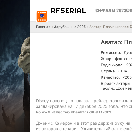
RF
SERIAL
СЕРИАЛЫ 2023
ФИ
Главная
»
Зарубежные 2025
» Аватар: Пламя и пепел (
Аватар: П
Режиссер:
Дже
Жанр:
фантасти
Год выхода:
20
Страна:
США
Качество:
720р
В ролях актеры:
Тьюлис Джемейн
Disney наконец-то показал трейлер долгожда
запланирована на 17 декабря 2025 года. Что 
но уже известно впечатляюще много.
Джеймс Кэмерон и в этот раз держит руку на 
из авторов сценария. Удивительный факт: ещё