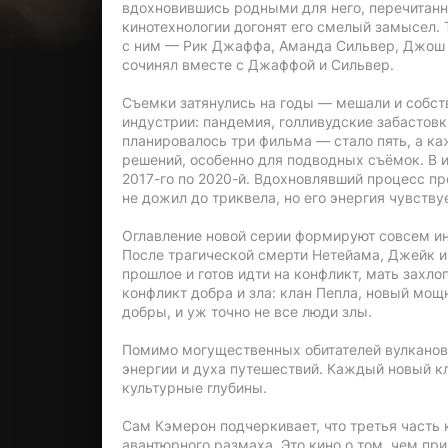
вдохновившись родными для него, перечитанн
кинотехнологии догонят его смелый замысел.
с ним — Рик Джаффа, Аманда Сильвер, Джош Ф
сочинял вместе с Джаффой и Сильвер.
Съемки затянулись на годы — мешали и собс
индустрии: пандемия, голливудские забастовк
планировалось три фильма — стало пять, а к
решений, особенно для подводных съёмок. В 
2017-го по 2020-й. Вдохновлявший процесс п
не дожил до триквела, но его энергия чувств
Оглавление новой серии формируют совсем ин
После трагической смерти Нетейама, Джейк и
прошлое и готов идти на конфликт, мать захло
конфликт добра и зла: клан Пепла, новый мощ
добры, и уж точно не все люди злы.
Помимо могущественных обитателей вулканов,
энергии и духа путешествий. Каждый новый к
культурные глубины.
Сам Кэмерон подчеркивает, что третья часть 
авантюрного размаха. Это кино о том, чем пр