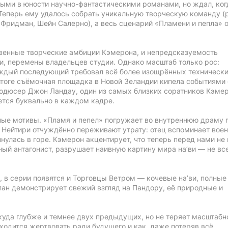
ыми в юности научно-фантастическими романами, но ждал, ког
 Теперь ему удалось собрать уникальную творческую команду 
ридман, Шейн Салерно), а весь сценарий «Пламени и пепла» 
твенные творческие амбиции Кэмерона, и непредсказуемость
и, перемены владельцев студии. Однако масштаб только рос:
аждый последующий требовал всё более изощрённых техническ
итоге съёмочная площадка в Новой Зеландии кипела событиями 
родюсер Джон Ландау, один из самых близких соратников Кэмер
уется буквально в каждом кадре.
ые мотивы. «Пламя и пепел» погружает во внутреннюю драму г
 Нейтири отчуждённо переживают утрату: отец вспоминает вое
пнулась в горе. Кэмерон акцентирует, что теперь перед нами не
ный антагонист, разрушает наивную картину мира на’ви — не все
 в серии появятся и Торговцы Ветром — кочевые на’ви, полные
лан демонстрирует свежий взгляд на Пандору, её природные и
куда глубже и темнее двух предыдущих, но не теряет масштабн
иходится жертвовать ради будущего и как, даже потеряв всё,