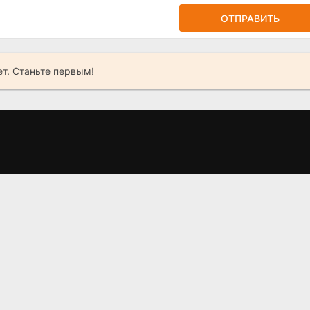
ОТПРАВИТЬ
ет. Станьте первым!
Театральная зона
Дом дракона 2
ия
(2025)
сезон: График
выхода серий