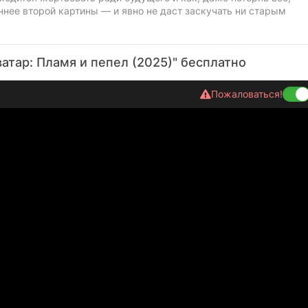
нее второй картины — и явно не даст заскучать ни старым
атар: Пламя и пепел (2025)" бесплатно
Пожаловаться!