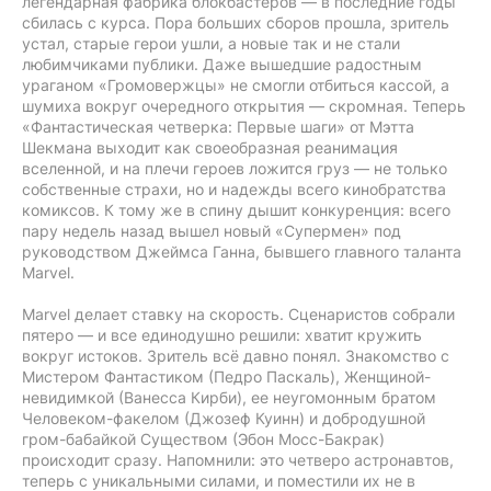
легендарная фабрика блокбастеров — в последние годы
сбилась с курса. Пора больших сборов прошла, зритель
устал, старые герои ушли, а новые так и не стали
любимчиками публики. Даже вышедшие радостным
ураганом «Громовержцы» не смогли отбиться кассой, а
шумиха вокруг очередного открытия — скромная. Теперь
«Фантастическая четверка: Первые шаги» от Мэтта
Шекмана выходит как своеобразная реанимация
вселенной, и на плечи героев ложится груз — не только
собственные страхи, но и надежды всего кинобратства
комиксов. К тому же в спину дышит конкуренция: всего
пару недель назад вышел новый «Супермен» под
руководством Джеймса Ганна, бывшего главного таланта
Marvel.
Marvel делает ставку на скорость. Сценаристов собрали
пятеро — и все единодушно решили: хватит кружить
вокруг истоков. Зритель всё давно понял. Знакомство с
Мистером Фантастиком (Педро Паскаль), Женщиной-
невидимкой (Ванесса Кирби), ее неугомонным братом
Человеком-факелом (Джозеф Куинн) и добродушной
гром-бабайкой Существом (Эбон Мосс-Бакрак)
происходит сразу. Напомнили: это четверо астронавтов,
теперь с уникальными силами, и поместили их не в