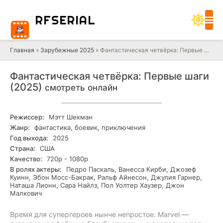
RF
SERIAL
Главная
»
Зарубежные 2025
» Фантастическая четвёрка: Первые шаги (2025)
Фантастическая четвёрка: Первые шаги
(2025)
смотреть онлайн
Режиссер:
Мэтт Шекман
Жанр:
фантастика, боевик, приключения
Год выхода:
2025
Страна:
США
Качество:
720р - 1080р
В ролях актеры:
Педро Паскаль, Ванесса Кирби, Джозеф
Куинн, Эбон Мосс-Бакрак, Ральф Айнесон, Джулия Гарнер,
Наташа Лионн, Сара Найлз, Пол Уолтер Хаузер, Джон
Малкович
Время для супергероев нынче непростое. Marvel —