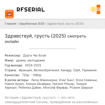
RF
SERIAL
Главная
»
Зарубежные 2025
» Здравствуй, грусть (2025)
Здравствуй, грусть (2025)
смотреть
онлайн
Режиссер:
Дурга Чю-Бозе
Жанр:
драма, мелодрама
Год выхода:
2024-2025
Страна:
Франция, Великобритания, Канада, США, Германия
Качество:
720р - 1080р
В ролях актеры:
Лили Макинерни, Клас Банг, Хлоя Севиньи,
Наиля Арзун, Алеша Шнайдер, Натали Ришар, Тьерри
Харкорт, Ребекка Дайан, Монсеф Фарфар, Розали Шаррье
История «Здравствуй, грусть!» — это лето
семнадцатилетней Сесиль, проведённое на раскалённых