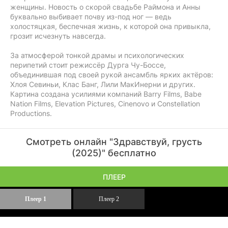
женщины. Новость о скорой свадьбе Раймона и Анны
буквально выбивает почву из-под ног — ведь
холостяцкая, беспечная жизнь, к которой она привыкла,
грозит исчезнуть навсегда.
За атмосферой тонкой драмы и психологических
перипетий стоит режиссёр Дурга Чу-Боссе,
объединившая под своей рукой ансамбль ярких актёров:
Хлоя Севиньи, Клас Банг, Лили МакИнерни и других.
Картина создана усилиями компаний Barry Films, Babe
Nation Films, Elevation Pictures, Cinenovo и Constellation
Productions.
Смотреть онлайн "Здравствуй, грусть
(2025)" бесплатно
ПЛЕЕР
Плеер 1
Плеер 2