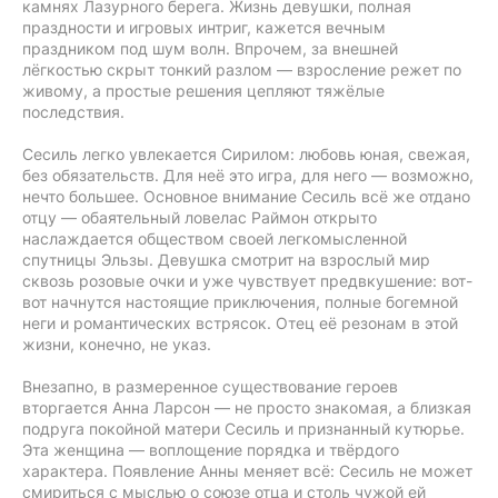
камнях Лазурного берега. Жизнь девушки, полная
праздности и игровых интриг, кажется вечным
праздником под шум волн. Впрочем, за внешней
лёгкостью скрыт тонкий разлом — взросление режет по
живому, а простые решения цепляют тяжёлые
последствия.
Сесиль легко увлекается Сирилом: любовь юная, свежая,
без обязательств. Для неё это игра, для него — возможно,
нечто большее. Основное внимание Сесиль всё же отдано
отцу — обаятельный ловелас Раймон открыто
наслаждается обществом своей легкомысленной
спутницы Эльзы. Девушка смотрит на взрослый мир
сквозь розовые очки и уже чувствует предвкушение: вот-
вот начнутся настоящие приключения, полные богемной
неги и романтических встрясок. Отец её резонам в этой
жизни, конечно, не указ.
Внезапно, в размеренное существование героев
вторгается Анна Ларсон — не просто знакомая, а близкая
подруга покойной матери Сесиль и признанный кутюрье.
Эта женщина — воплощение порядка и твёрдого
характера. Появление Анны меняет всё: Сесиль не может
смириться с мыслью о союзе отца и столь чужой ей