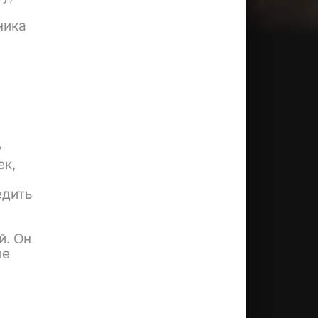
ника
и
у
ек,
едить
й. Он
ые