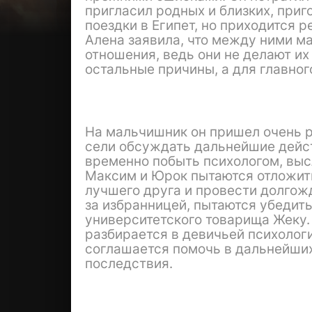
пригласил родных и близких, приг
поездки в Египет, но приходится 
Алена заявила, что между ними ма
отношения, ведь они не делают их
остальные причины, а для главног
На мальчишник он пришел очень р
сели обсуждать дальнейшие дейст
временно побыть психологом, выс
Максим и Юрок пытаются отложить
лучшего друга и провести долгож
за избранницей, пытаются убедить
университетского товарища Жеку.
разбирается в девичьей психологи
соглашается помочь в дальнейших
последствия.