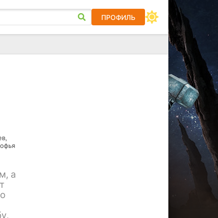
ПРОФИЛЬ
ев,
Софья
м, а
т
во
у,