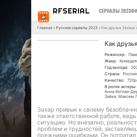
RF
SERIAL
СЕРИАЛЫ 2023
ФИ
Главная
»
Русские сериалы 2023
» Как друзья Захара
Как друзь
Режиссер:
Паве
Жанр:
Комедия
Год выхода:
20
Страна:
Россия
Качество:
720р
В ролях актеры:
Анна Котова-Де
Зайка, Максим 
Захар привык к своему безоблачн
также ответственной работе, ведь
ситуацию. Но внезапно, реальнос
проблем и трудностей, заставляю
прежними ошибками. Он потратил 