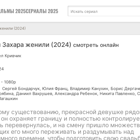
ЛЬМЫ 2025
СЕРИАЛЫ 2025
 женили (2024)
я Захара женили (2024)
смотреть онлайн
л Кривчик
24
 - 1080р
Сергей Бондарчук, Юлия Франц, Владимир Канухин, Борис Дергач
рябина, Даниил Вахрушев, Александра Ребенок, Никита Павленко, 
Лагашкин
ому существованию, прекрасной девушке рядо
 он охраняет границу и полностью контролируе
ть перевернулась, и на смену пришло множест
щих его много переживать и раздумывать над
много времени, чтобы подготовить свою свадьб