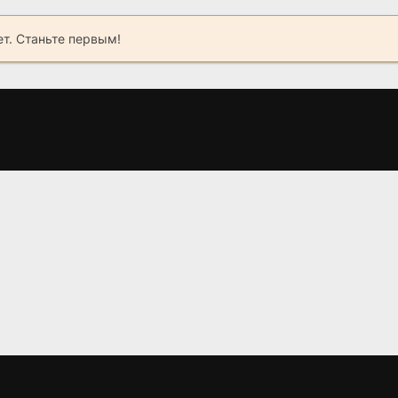
ет. Станьте первым!
а
Одна жизнь (2024)
Спасти Анну
(2024)