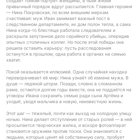
создаёт тонкий портрет женщины, в чьей жизни
привычный порядок вдруг рассыпается. Главная героиня
— Нина Покровская, по всем внешним меркам
счастливая: муж Иван занимает важный пост в
следственном департаменте, их дом полон тепла, а сама
Нина когда-то блестяще работала следователем и
раскрылa запутанное дело серийного убийцы, опередив
опытных столичных коллег. Но после этой победы она
решила оставить карьеру: пусть расследования
останутся в прошлом, одна работа в органах на семью
хватит.
Покой оказывается иллюзией. Одна случайная находка
переворачивает её мир: Нина узнаёт об измене мужа. В
душе — ледяной шторм. Позади, словно в сломанном
раме, остаются долгие годы вместе; она не поддаётся на
уговоры Ивана сохранить семью ради сына Артёма и
уходиt, уводя мальчика в новую, неизвестную жизнь.
Этот шаг — тяжелый, почти как выход на холодную улицу
ночью. Нина делает отступление от старых ролей — в ней
просыпается творческая жилка, и вскоре фотоаппарат
становится оружием против тоски. Она знакомится с
людьми, которые ценят её собственную силу, пробует