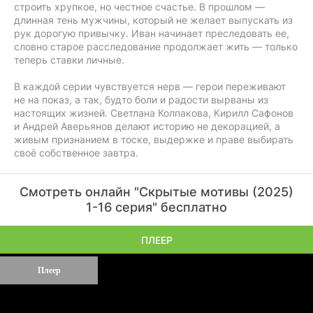
строить хрупкое, но честное счастье. В прошлом —
длинная тень мужчины, который не желает выпускать из
рук дорогую привычку. Иван начинает преследовать ее,
словно старое расследование продолжает жить — только
теперь ставки личные.
В каждой серии чувствуется нерв — герои переживают
не на показ, а так, будто боли и радости вырваны из
настоящих жизней. Светлана Колпакова, Кирилл Сафонов
и Андрей Аверьянов делают историю не декорацией, а
живым признанием в тоске, выдержке и праве выбирать
своё собственное завтра.
Смотреть онлайн "Скрытые мотивы (2025)
1-16 серия" бесплатно
ПЛЕЕР
Плеер