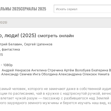
ЛЬМЫ 2025
СЕРИАЛЫ 2025
2025)
, люди! (2025)
смотреть онлайн
рий Белавин, Сергей Цапенков
 фантастика
25
 - 1080р
Андрей Некрасов Ангелина Стречина Артём Волобуев Екатерина 
 Александр Семчев Инга Оболдина Александрина Олексюк Никита
самый человек, которого не замечают даже в собственной ауди
ции по расписанию, чай в кружке с надтреснутой ручкой, вечн
ло влетает чужой разум — пассажир с разбившегося над Землей
ого заурядного земного мужчины и берется изучать наш вид, к