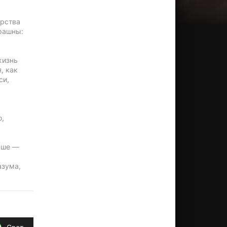
арства
трашны:
жизнь
, как
си,
о,
аше —
азума,