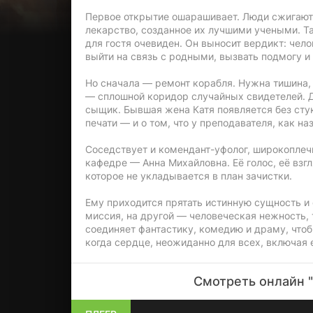
Первое открытие ошарашивает. Люди сжигают н
лекарство, созданное их лучшими учеными. Та
для гостя очевиден. Он выносит вердикт: чел
выйти на связь с родными, вызвать подмогу и
Но сначала — ремонт корабля. Нужна тишина, и
— сплошной коридор случайных свидетелей. До
сыщик. Бывшая жена Катя появляется без стук
печати — и о том, что у преподавателя, как на
Соседствует и комендант-уфолог, широкоплеч
кафедре — Анна Михайловна. Её голос, её взг
которое не укладывается в план зачистки.
Ему приходится прятать истинную сущность и
миссия, на другой — человеческая нежность, 
соединяет фантастику, комедию и драму, что
когда сердце, неожиданно для всех, включая 
Смотреть онлайн "