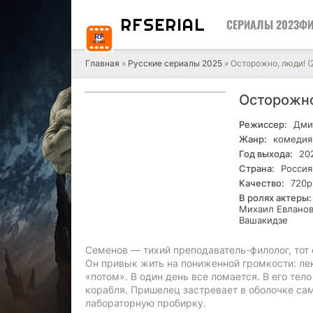
RF
SERIAL
СЕРИАЛЫ 2023
ФИ
Главная
»
Русские сериалы 2025
» Осторожно, люди! (
Осторожно
Режиссер:
Дмит
Жанр:
комедия,
Год выхода:
20
Страна:
Россия
Качество:
720р
В ролях актеры:
Михаил Евланов
Вашакидзе
Семенов — тихий преподаватель-филолог, тот 
Он привык жить на пониженной громкости: лек
«потом». В один день все ломается. В его те
корабля. Пришелец застревает в оболочке сам
лабораторную пробирку.