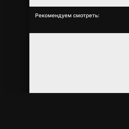
Рекомендуем смотреть:
Беспринципные в
Циники (2025)
Питере. 7 серия
(2025)
Материалы на сайт