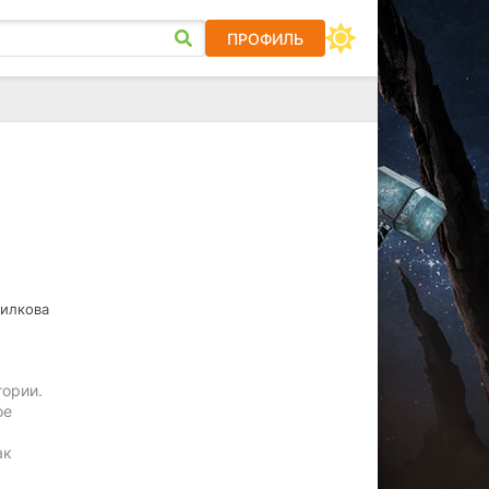
ПРОФИЛЬ
Вилкова
тории.
ое
ак