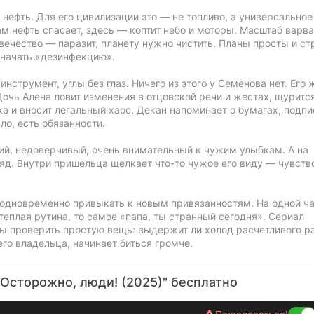
ефть. Для его цивилизации это — не топливо, а универсальное
м нефть спасает, здесь — коптит небо и моторы. Масштаб варв
овечество — паразит, планету нужно чистить. Планы просты и с
 начать «дезинфекцию».
нструмент, углы без глаз. Ничего из этого у Семенова нет. Его 
чь Алена ловит изменения в отцовской речи и жестах, щурится
а и вносит легальный хаос. Декан напоминает о бумагах, подпи
зло, есть обязанности.
ий, недоверчивый, очень внимательный к чужим улыбкам. А на
ляд. Внутри пришельца щелкает что-то чужое его виду — чувств
 одновременно привыкать к новым привязанностям. На одной ч
теплая рутина, то самое «папа, ты странный сегодня». Сериал
бы проверить простую вещь: выдержит ли холод расчетливого р
его владельца, начинает биться громче.
Осторожно, люди! (2025)" бесплатно