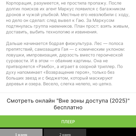
Корпорация, разумеется, не простила пропажу. После
долгих поисков их агент Маркус появился с багажником
дронов и чужой улыбкой. Местные его невзлюбили с ходу,
но дело он сделал: след вывел к Гаю. За Маркусом
подтянулась группа наемников. План прост: взять живым,
доставить, выбить технологию и извинения.
Дальше начинается бодрая физкультура. Лес — полоса
препятствий, самозащита Гая — с комическим уклоном:
ловушки, импровизация, дерзость вместо героической
суровости. И в этом — обаяние картины. Она не
притворяется «Рэмбо», а играет в озорной триллер. По
духу напоминает «Возвращение героя», только без
больших звезд и с бюджетом, который маскируют
деревья и озера. Весело, слегка нелепо, но цепко.
Смотреть онлайн "Вне зоны доступа (2025)"
бесплатно
ПЛЕЕР
1 плеер
2 плеер