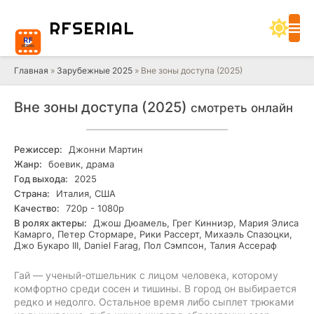
RF
SERIAL
Главная
»
Зарубежные 2025
» Вне зоны доступа (2025)
Вне зоны доступа (2025)
смотреть онлайн
Режиссер:
Джонни Мартин
Жанр:
боевик, драма
Год выхода:
2025
Страна:
Италия, США
Качество:
720р - 1080р
В ролях актеры:
Джош Дюамель, Грег Кинниэр, Мария Элиса
Камарго, Петер Стормаре, Рики Рассерт, Михаэль Спазоцки,
Джо Букаро III, Daniel Farag, Пол Сэмпсон, Талия Ассераф
Гай — ученый-отшельник с лицом человека, которому
комфортно среди сосен и тишины. В город он выбирается
редко и недолго. Остальное время либо сыплет трюками