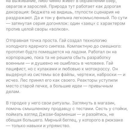
на выживание, либо чинно живет в обрамлении озер,
оврагов и зарослей. Природа тут работает как дорогая
декорация: бюджета не видишь, глупости сценария не
раздражают. Да и тон у фильма легкомысленный. По сути
— затянутая серия догонялок: один «заец» с характером
против целой своры «волков».
Отправная точка проста. Гай создал технологию
холодного ядерного синтеза. Компактную до смешного:
прототип будто помещается на ладони. Работал он на
корпорацию, пока та не решила сбыть разработку
военным — и душевно не ошиблась в человеке. Гай
пацифист, но с кулаками и любовью к мотокроссу. Он
выдернул из системы все файлы, чертежи, наброски — и
исчез. Лес принял его как своего. Реакторы уступили
место старой печке, а большие идеи — привычным
делам.
В городке у него свои ритуалы. Заглянуть в магазин,
помочь смышленому продавцу с тестами. Сесть у стойки,
поймать взгляд Джози-барменши — и разойтись, не
обещая большего. Мирный беглец, у которого в рюкзаке
— только навыки и упрямство.