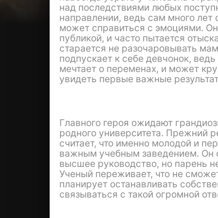
над последствиями любых поступко
направлении, ведь сам много лет 
может справиться с эмоциями. Он
публикой, и часто пытается отыс
старается не разочаровывать мам
подпускает к себе девчонок, ведь 
мечтает о переменах, и может кр
увидеть первые важные результат
Главного героя ожидают грандиоз
родного университета. Прежний р
считает, что именно молодой и п
важным учебным заведением. Он 
высшее руководство, но парень н
Ученый переживает, что не сможе
планирует останавливать собстве
связываться с такой огромной от