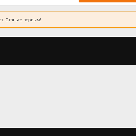
ет. Станьте первым!
ва
Южный циклон
Своя чужая дочь
М
(2022)
(2024)