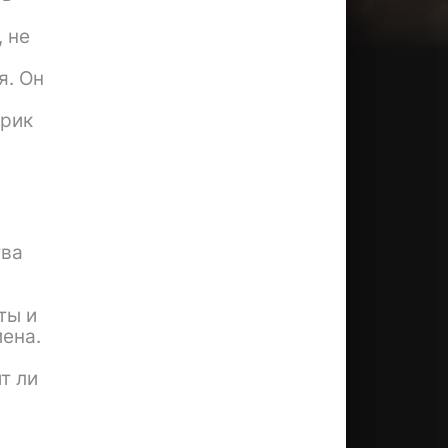
 не
я. Он
врик
ы
тва
ты и
ена.
т ли