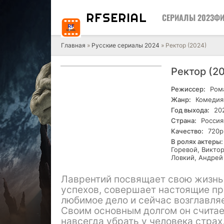
RF
SERIAL
СЕРИАЛЫ 2023
ФИ
Главная
»
Русские сериалы 2024
» Ректор (2024)
Ректор (2
Режиссер:
Ром
Жанр:
Комедия
Год выхода:
20
Страна:
Россия
Качество:
720р
В ролях актеры:
Горевой, Викто
Ловкий, Андрей
Лаврентий посвящает свою жизнь 
успехов, совершает настоящие пр
любимое дело и сейчас возглавля
Своим основным долгом он считае
навсегда убрать у человека страх