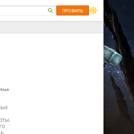
ПРОФИЛЬ
 Илья
ных
оты.
го
ть