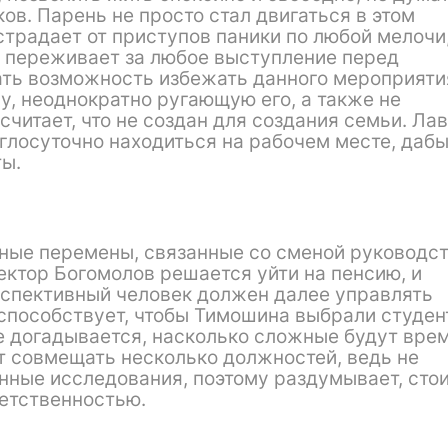
в. Парень не просто стал двигаться в этом
страдает от приступов паники по любой мелочи,
 переживает за любое выступление перед
кать возможность избежать данного мероприяти
у, неоднократно ругающую его, а также не
считает, что не создан для создания семьи. Ла
углосуточно находиться на рабочем месте, даб
ы.
ные перемены, связанные со сменой руководс
ектор Богомолов решается уйти на пенсию, и
ерспективный человек должен далее управлять
способствует, чтобы Тимошина выбрали студен
е догадывается, насколько сложные будут врем
т совмещать несколько должностей, ведь не
нные исследования, поэтому раздумывает, стои
ветственностью.