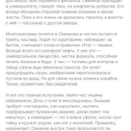
досталось тело скромного филолога. Семенов преподает
в университете, говорит тихо, на конфликты аллергия. Его
всегда обходили стороной громкие решения и яркие
жесты. Пока в его жизнь не врезалась тарелка, а вместе
с ней — пассажир с другой звезды.
Инопланетянин селится в Семенова и честно пытается
понять наш вид. Ходит по аудиториям, наблюдает за
бытом, считывает слова и привычки. Итог — паника.
Больше всего его шокирует нефть. У них это —
универсальное лекарство, чистая формула, способная
лечить болезни и беды. У нас — топливо для моторов и
повод сжечь еще немножко смысла. Он хочет
предупредить своих: изобретение перетолковали и
пустили во вред. Но для связи нужна починка корабля.
Тихая, незаметная, без свидетелей.
И вот это главное испытание. Найти час тишины
невозможно. Дочь стучит в мессенджеры, бывшая
требует «поговорить, как взрослые», коллега
подбрасывает бумажную аварию, декан зовет «на
минутку», а комендант — тот и вовсе уфолог, носом чует
тайну и кружит рядом, как кот у молочной. Пришелец
нервничает. Семенов внутри тоже просыпается: он