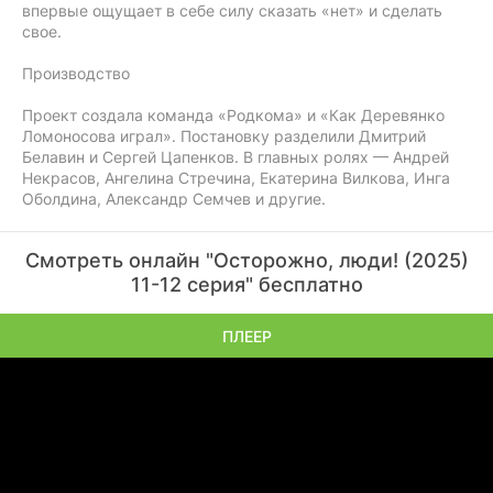
впервые ощущает в себе силу сказать «нет» и сделать
свое.
Производство
Проект создала команда «Родкома» и «Как Деревянко
Ломоносова играл». Постановку разделили Дмитрий
Белавин и Сергей Цапенков. В главных ролях — Андрей
Некрасов, Ангелина Стречина, Екатерина Вилкова, Инга
Оболдина, Александр Семчев и другие.
Смотреть онлайн "Осторожно, люди! (2025)
11-12 серия" бесплатно
ПЛЕЕР