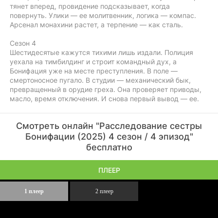
тянет вперед, провидение подсказывает, когда
повернуть. Улики — ее молитвенник, логика — компас.
Арсенал монахини растет, а терпение — как сталь.
Сезон 4
Шестидесятые кажутся тихими лишь издали. Полиция
уехала на тимбилдинг и строит командный дух, а
Бонифация уже на месте преступления. В поле —
смертоносное пугало. В студии — механический бык,
превращенный в орудие греха. Она проверяет приводы,
масло, время отключения. И снова первый вывод — ее.
Смотреть онлайн "Расследование сестры
Бонифации (2025) 4 сезон / 4 эпизод"
бесплатно
ПЛЕЕР
1 плеер
2 плеер