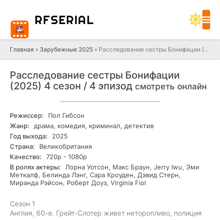
RF
SERIAL
Главная
»
Зарубежные 2025
» Расследование сестры Бонифации (2025) 4 сезон / 4 эпизод
Расследование сестры Бонифации
(2025) 4 сезон / 4 эпизод
смотреть онлайн
Режиссер:
Пол Гибсон
Жанр:
драма, комедия, криминал, детектив
Год выхода:
2025
Страна:
Великобритания
Качество:
720р - 1080р
В ролях актеры:
Лорна Уотсон, Макс Браун, Jerry Iwu, Эми
Меткалф, Белинда Лэнг, Сара Кроуден, Дэвид Стерн,
Миранда Рэйсон, Роберт Доуз, Virginia Fiol
Сезон 1
Англия, 60-е. Грейт-Слотер живет неторопливо, полиция