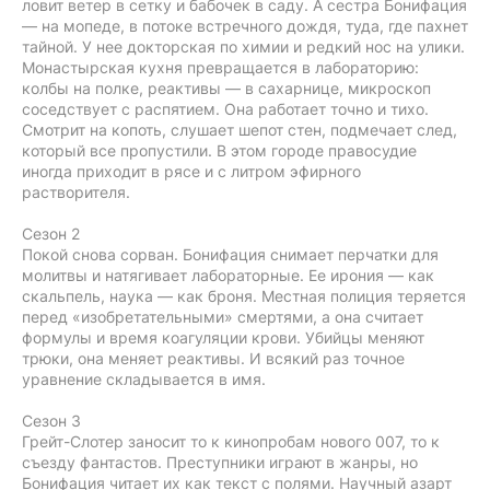
ловит ветер в сетку и бабочек в саду. А сестра Бонифация
— на мопеде, в потоке встречного дождя, туда, где пахнет
тайной. У нее докторская по химии и редкий нос на улики.
Монастырская кухня превращается в лабораторию:
колбы на полке, реактивы — в сахарнице, микроскоп
соседствует с распятием. Она работает точно и тихо.
Смотрит на копоть, слушает шепот стен, подмечает след,
который все пропустили. В этом городе правосудие
иногда приходит в рясе и с литром эфирного
растворителя.
Сезон 2
Покой снова сорван. Бонифация снимает перчатки для
молитвы и натягивает лабораторные. Ее ирония — как
скальпель, наука — как броня. Местная полиция теряется
перед «изобретательными» смертями, а она считает
формулы и время коагуляции крови. Убийцы меняют
трюки, она меняет реактивы. И всякий раз точное
уравнение складывается в имя.
Сезон 3
Грейт-Слотер заносит то к кинопробам нового 007, то к
съезду фантастов. Преступники играют в жанры, но
Бонифация читает их как текст с полями. Научный азарт