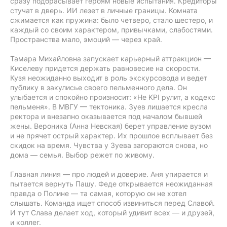
сразу подбрасывает героям новые испытания. Кредиторы
стучат в дверь. ИИ лезет в личные границы. Комната
сжимается как пружина: было четверо, стало шестеро, и
каждый со своим характером, привычками, слабостями.
Пространства мало, эмоций — через край.
Тамара Михайловна запускает карьерный аттракцион —
Киселеву придется держать равновесие на скорости.
Кузя неожиданно выходит в роль экскурсовода и ведет
публику в закулисье своего пельменного дела. Он
улыбается и спокойно произносит: «Не KPI рулит, а кодекс
пельменя». В МВГУ — тектоника. Зуев лишается кресла
ректора и внезапно оказывается под началом бывшей
жены. Вероника (Анна Невская) берет управление вузом
и не прячет острый характер. Их прошлое всплывает без
скидок на время. Чувства у Зуева загораются снова, но
дома — семья. Выбор режет по живому.
Главная линия — про людей и доверие. Аня упирается и
пытается вернуть Пашу. Феде открывается неожиданная
правда о Полине — та самая, которую он не хотел
слышать. Команда ищет способ извиниться перед Славой.
И тут Слава делает ход, который удивит всех — и друзей,
и коллег.