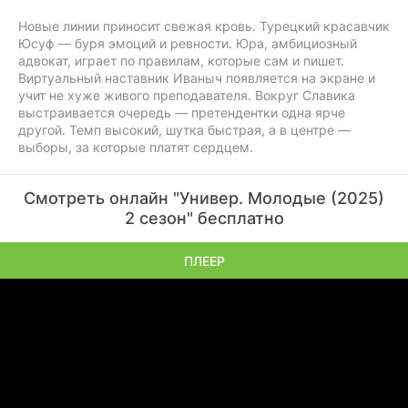
Новые линии приносит свежая кровь. Турецкий красавчик
Юсуф — буря эмоций и ревности. Юра, амбициозный
адвокат, играет по правилам, которые сам и пишет.
Виртуальный наставник Иваныч появляется на экране и
учит не хуже живого преподавателя. Вокруг Славика
выстраивается очередь — претендентки одна ярче
другой. Темп высокий, шутка быстрая, а в центре —
выборы, за которые платят сердцем.
Смотреть онлайн "Универ. Молодые (2025)
2 сезон" бесплатно
ПЛЕЕР