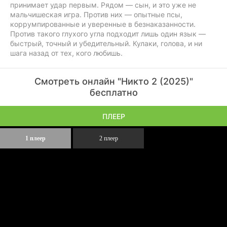
принимает удар первым. Рядом — сын, и это уже не
мальчишеская игра. Против них — опытные псы,
коррумпированные и уверенные в безнаказанности.
Против такого глухого угла подходит лишь один язык —
быстрый, точный и убедительный. Кулаки, голова, и ни
шага назад от тех, кого любишь.
Смотреть онлайн "Никто 2 (2025)"
бесплатно
ПЛЕЕР
1 плеер
2 плеер