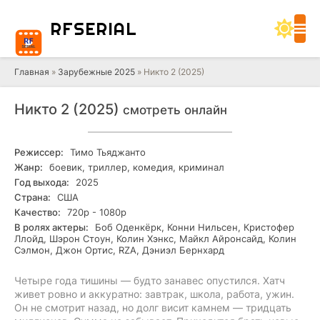
RF
SERIAL
Главная
»
Зарубежные 2025
» Никто 2 (2025)
Никто 2 (2025)
смотреть онлайн
Режиссер:
Тимо Тьяджанто
Жанр:
боевик, триллер, комедия, криминал
Год выхода:
2025
Страна:
США
Качество:
720р - 1080р
В ролях актеры:
Боб Оденкёрк, Конни Нильсен, Кристофер
Ллойд, Шэрон Стоун, Колин Хэнкс, Майкл Айронсайд, Колин
Сэлмон, Джон Ортис, RZA, Дэниэл Бернхард
Четыре года тишины — будто занавес опустился. Хатч
живет ровно и аккуратно: завтрак, школа, работа, ужин.
Он не смотрит назад, но долг висит камнем — тридцать