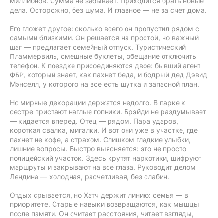
миллионов. Сумма не забывает. Приходится брать новые
дела. Осторожно, без шума. И главное — не за счет дома.
Его гложет другое: сколько всего он пропустил рядом с
самыми близкими. Он решается на простой, но важный
шаг — предлагает семейный отпуск. Туристический
Пламмервиль, смешные буклеты, обещание отключить
телефон. К поездке присоединяются двое: бывший агент
ФБР, который знает, как пахнет беда, и бодрый дед Дэвид
Мэнселл, у которого на все есть шутка и запасной план.
Но мирные декорации держатся недолго. В парке к
сестре пристают наглые гопники. Брэйди не раздумывает
— кидается вперед. Отец — рядом. Пара ударов,
короткая свалка, мигалки. И вот они уже в участке, где
пахнет не кофе, а страхом. Слишком гладкие улыбки,
лишние вопросы. Быстро выясняется: это не просто
полицейский участок. Здесь крутят наркотики, шифруют
маршруты и закрывают на все глаза. Руководит делом
Лендина — холодная, расчетливая, без слабин.
Отдых срывается, но Хатч держит линию: семья — в
приоритете. Старые навыки возвращаются, как мышцы
после памяти. Он считает расстояния, читает взгляды,