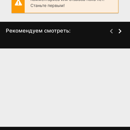
Станьте первым!
Рекомендуем смотреть:
Дастер | Duster (2025)
Грань Будущего 2,
2, 3, 4 серия (С
когда выйдет?
ГОЛОСОМ ИЗ "LOST")