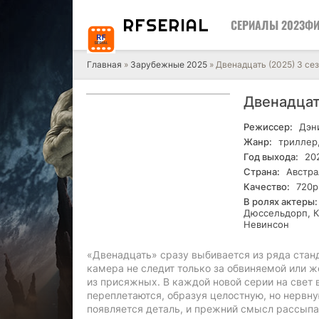
RF
SERIAL
СЕРИАЛЫ 2023
ФИ
Главная
»
Зарубежные 2025
» Двенадцать (2025) 3 сез
Двенадцат
Режиссер:
Дэн
Жанр:
триллер,
Год выхода:
20
Страна:
Австра
Качество:
720р
В ролях актеры:
Дюссельдорп, К
Невинсон
«Двенадцать» сразу выбивается из ряда ста
камера не следит только за обвиняемой или ж
из присяжных. В каждой новой серии на свет
переплетаются, образуя целостную, но нервну
появляется деталь, и прежний смысл рассыпа