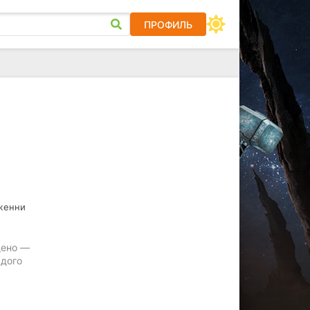
ПРОФИЛЬ
Дженни
щено —
ждого