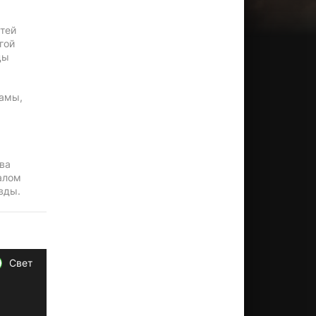
етей
гой
цы
рамы,
ива
алом
вды.
Свет