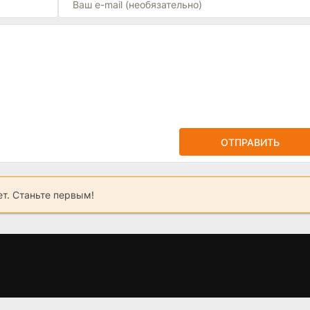
ОТПРАВИТЬ
ет. Станьте первым!
2,
Крепостная 4
Фишер 2. Затмение
В
Сезон (2025)
(2025) 6,7 серия