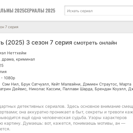
ЛЬМЫ 2025
СЕРИАЛЫ 2025
он 7 серия
ь (2025) 3 сезон 7 серия
смотреть онлайн
иэл Неттхейм
 драма, криминал
25
лия
 - 1080р
Сэм Нил, Брук Сатчуэлл, Кейт Малвэйни, Дэмиен Страутос, Марта
атрин Дейвис, Николас Кассим, Паллави Шарда, Брендан Коуэлл, 
ндартных детективных сериалов. Здесь основное внимание сме
ертвами; она аккуратно проникает в быт, секреты и тревоги ка
 выводится ещё одна человеческая судьба. Узоры характеров
ю картину. Думаешь: вот, кажется, понимаешь мотивы, ан —
ется.