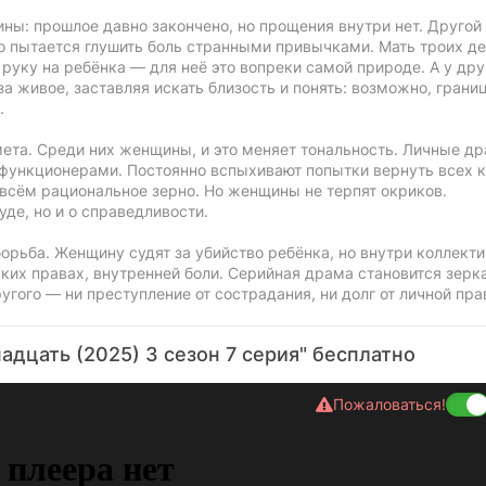
ны: прошлое давно закончено, но прощения внутри нет. Другой
то пытается глушить боль странными привычками. Мать троих д
ь руку на ребёнка — для неё это вопреки самой природе. А у дру
 за живое, заставляя искать близость и понять: возможно, грани
.
ета. Среди них женщины, и это меняет тональность. Личные д
функционерами. Постоянно вспыхивают попытки вернуть всех к
о всём рациональное зерно. Но женщины не терпят окриков.
де, но и о справедливости.
борьба. Женщину судят за убийство ребёнка, но внутри коллект
ских правах, внутренней боли. Серийная драма становится зерк
угого — ни преступление от сострадания, ни долг от личной пра
адцать (2025) 3 сезон 7 серия" бесплатно
Пожаловаться!