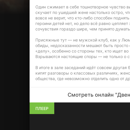
Один сжимает в себе тошнотворное чувство ви
скучает по ушедшей жене настолько остро, ч
вовсе не верит, что кто-либо способен поднят
героини детей нет, но дело всё равно цепляет
сочувствия гораздо шире, чем принято думать
Присяжные тут — не мужской клуб, как у Люм
обиды, недосказанности мешают быть просто 
«делу», особенно со стороны тех, кто ищет в
Взрываются настоящие споры — не только о су
В итоге в зале заседаний идёт совсем другая 
кипят разговоры о классовых различиях, жен
общества, где невозможно отделить одно от др
Смотреть онлайн "Двен
ПЛЕЕР