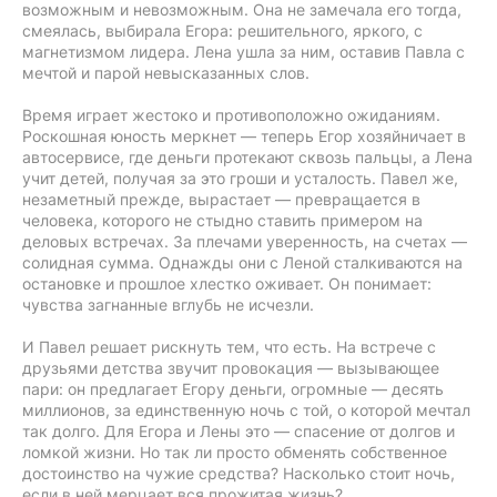
возможным и невозможным. Она не замечала его тогда,
смеялась, выбирала Егора: решительного, яркого, с
магнетизмом лидера. Лена ушла за ним, оставив Павла с
мечтой и парой невысказанных слов.
Время играет жестоко и противоположно ожиданиям.
Роскошная юность меркнет — теперь Егор хозяйничает в
автосервисе, где деньги протекают сквозь пальцы, а Лена
учит детей, получая за это гроши и усталость. Павел же,
незаметный прежде, вырастает — превращается в
человека, которого не стыдно ставить примером на
деловых встречах. За плечами уверенность, на счетах —
солидная сумма. Однажды они с Леной сталкиваются на
остановке и прошлое хлестко оживает. Он понимает:
чувства загнанные вглубь не исчезли.
И Павел решает рискнуть тем, что есть. На встрече с
друзьями детства звучит провокация — вызывающее
пари: он предлагает Егору деньги, огромные — десять
миллионов, за единственную ночь с той, о которой мечтал
так долго. Для Егора и Лены это — спасение от долгов и
ломкой жизни. Но так ли просто обменять собственное
достоинство на чужие средства? Насколько стоит ночь,
если в ней мерцает вся прожитая жизнь?