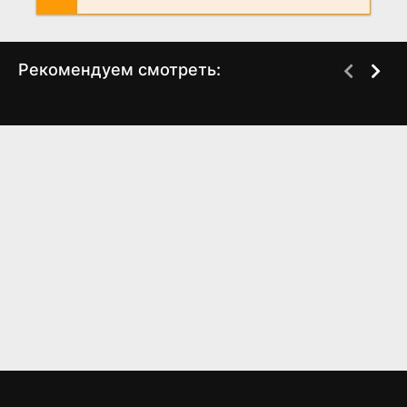
Рекомендуем смотреть:
Слово пацана 2 сезон
Соловейка (2023)
когда выйдет? дата