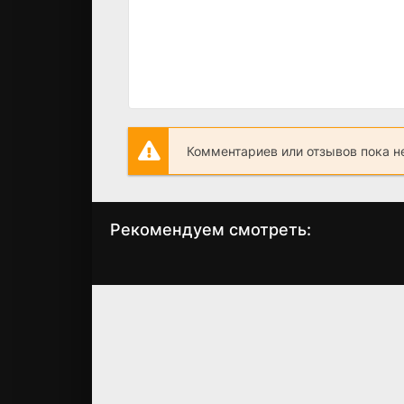
Комментариев или отзывов пока н
Рекомендуем смотреть:
Грань Будущего 2,
Слово пацана 
когда выйдет?
сезон когда
выйдет? дата