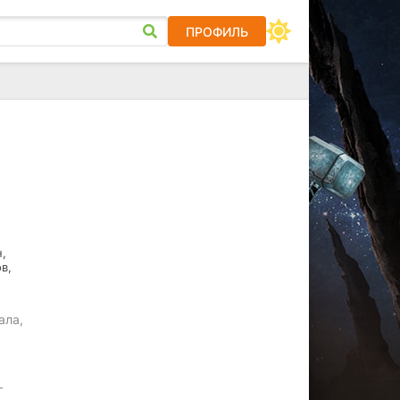
ПРОФИЛЬ
,
в,
ала,
—