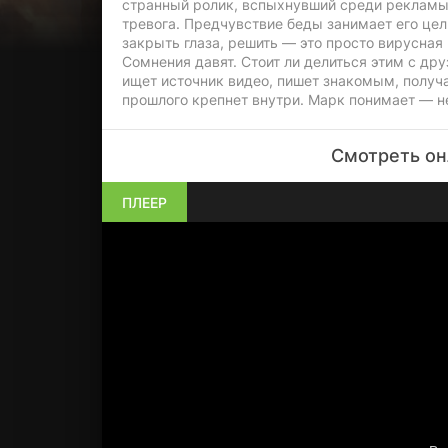
странный ролик, вспыхнувший среди рекламы
тревога. Предчувствие беды занимает его це
закрыть глаза, решить — это просто вирусная 
Сомнения давят. Стоит ли делиться этим с дру
ищет источник видео, пишет знакомым, получ
прошлого крепнет внутри. Марк понимает — н
Смотреть он
ПЛЕЕР