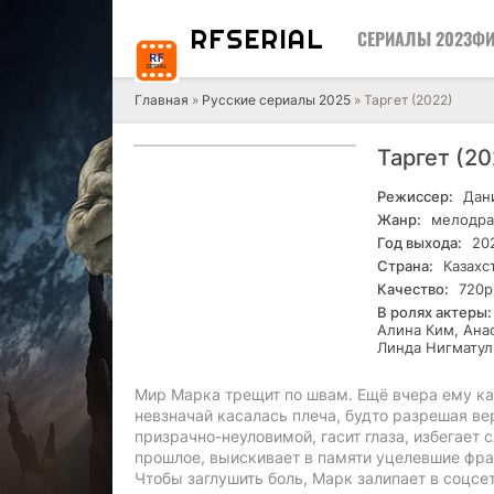
RF
SERIAL
СЕРИАЛЫ 2023
ФИ
Главная
»
Русские сериалы 2025
» Таргет (2022)
Таргет (2
Режиссер:
Дани
Жанр:
мелодрам
Год выхода:
20
Страна:
Казахс
Качество:
720р
В ролях актеры:
Алина Ким, Ана
Линда Нигматул
Мир Марка трещит по швам. Ещё вчера ему ка
невзначай касалась плеча, будто разрешая вер
призрачно-неуловимой, гасит глаза, избегает 
прошлое, выискивает в памяти уцелевшие фра
Чтобы заглушить боль, Марк залипает в соцсе