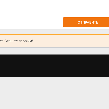
ОТПРАВИТЬ
ет. Станьте первым!
2
Линия судьбы
Как Деревянко
Б
(2025)
Ломоносова играл
(2024)