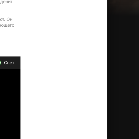
еденит
ют. Он
лающего
Свет