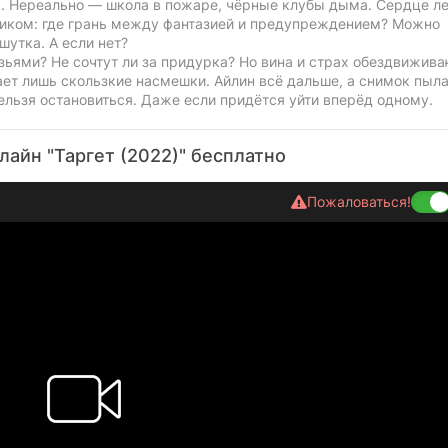
. Нереально — школа в пожаре, чёрные клубы дыма. Сердце л
ликом: где грань между фантазией и предупреждением? Можно
шутка. А если нет?
зьями? Не сочтут ли за придурка? Но вина и страх обездвижива
ает лишь скользкие насмешки. Айлин всё дальше, а снимок пы
ельзя остановиться. Даже если придётся уйти вперёд одному.
лайн "Таргет (2022)" бесплатно
Пожаловаться!