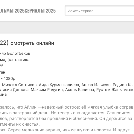
ЛЬМЫ 2025
СЕРИАЛЫ 2025
022)
смотреть онлайн
яр Болотбеков
а, фантастика
25
тан
 - 1080р
Михаил Сотников, Аида Курмангалиева, Ансар Ильясов, Радион Кан
стасия Дятлова, Максим Радугин, Асель Калиева, Рустем Жаныамано
ина
залось, что Айлин —надёжный остров: её мягкая улыбка согрев
ить в завтрашний день. Но теперь она отдаляется. Становится
слов, растворяется без прощаний и объяснений. Он держится за
гменты их счастья.
тях. Серое мелькание экрана, чужие шутки и новости. И вдруг 