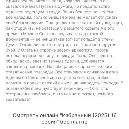
Ирины всё рушится — Вася, казалось, честен, а он
оказался женат. Пусть на бумаге, но предательство
отдаётся леденцем в груди. Вася обещает: разведёмся,
всё наладим. Только бывшая жена не желает отпускать
своё благополучие. Она цепляется за каждый пункт, ищет,
как отсрочить, не остаться у разбитого корыта.А в это
время в Москве Светлана вздыхает над стопкой
документов — её инициатива вот-вот попадёт в стены
Думы. Ожидание жжёт внутри, но на горизонте другая
буря: у Олега на стройке засели археологи. Работа
встала, переговоры идут в никуда. Тогда Олег идёт в
обход: вскрывает их тёмные сделки, добивается
закрытия раскопок. Но победа иллюзорна — экологи
ставят новые преграды. Всё становится слишком шатко.
Вдвоём со Светланой они ищут архитектора, чтобы
вложить в проект свежий смысл, не навредить природе. В
поездке Светлана чувствует перемену — Олег стал
отстранённо-глубоким, и это немного пугает, немного
захватывает.
Смотреть онлайн "Избранный (2025) 16
серия" бесплатно