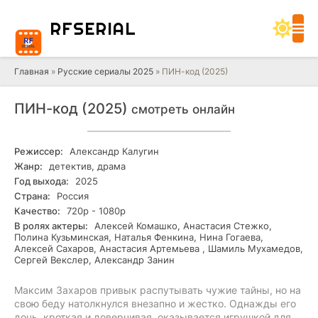
RF
SERIAL
Главная
»
Русские сериалы 2025
» ПИН-код (2025)
ПИН-код (2025)
смотреть онлайн
Режиссер:
Александр Калугин
Жанр:
детектив, драма
Год выхода:
2025
Страна:
Россия
Качество:
720р - 1080р
В ролях актеры:
Алексей Комашко, Анастасия Стежко,
Полина Кузьминская, Наталья Фенкина, Нина Гогаева,
Алексей Сахаров, Анастасия Артемьева , Шамиль Мухамедов,
Сергей Векслер, Александр Занин
Максим Захаров привык распутывать чужие тайны, но на
свою беду натолкнулся внезапно и жестко. Однажды его
дочь, кроткая и доверчивая, оказывается игрушкой для