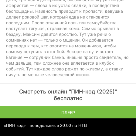
аферистов — слова в их устах сладки, а последствия
беспощадны. Наивность приводит к пропасти: девушка
делает роковой шаг, который едва не становится
последним. После отчаянной попытки самоубийства
наступает тягучая, страшная кома. Семью срывает в
бездну, Максим давится яростью. Тут уже речи о
сомнениях нет — только о мщении. Он добивается
перевода к тем, кто охотится на мошенников, чтобы
самому вступить в этот бой. Вскоре на пути встает
Евгения — сотрудник банка. Внешне просто свидетель, но
чем дальше, тем сложнее она вплетается в клубок
событий. Тут каждое слово режет по-живому, а ставки
ничуть не меньше человеческой жизни.
Смотреть онлайн "ПИН-код (2025)"
бесплатно
ПЛЕЕР