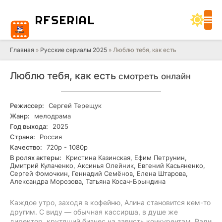
RF
SERIAL
Главная
»
Русские сериалы 2025
» Люблю тебя, как есть
Люблю тебя, как есть
смотреть онлайн
Режиссер:
Сергей Терещук
Жанр:
мелодрама
Год выхода:
2025
Страна:
Россия
Качество:
720р - 1080р
В ролях актеры:
Кристина Казинская, Ефим Петрунин,
Дмитрий Кулаченко, Аксинья Олейник, Евгений Касьяненко,
Сергей Фомочкин, Геннадий Семёнов, Елена Штарова,
Александра Морозова, Татьяна Косач-Брындина
Каждое утро, заходя в кофейню, Алина становится кем-то
другим. С виду — обычная кассирша, в душе же
директор, крутящий бизнес на зависть конкурентам. Ради