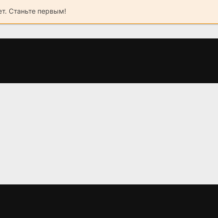
ет. Станьте первым!
о
Неверные (2024)
Сжечь все и
С
)
начать заново
(2024)