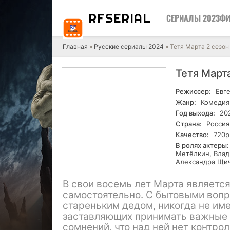
RF
SERIAL
СЕРИАЛЫ 2023
ФИ
Главная
»
Русские сериалы 2024
» Тетя Марта 2 сезон
Тетя Март
Режиссер:
Евге
Жанр:
Комедия
Год выхода:
20
Страна:
Россия
Качество:
720р
В ролях актеры:
Метёлкин, Влад
Александра Щич
В свои восемь лет Марта являетс
самостоятельно. С бытовыми вопр
стареньким дедом, никогда не им
заставляющих принимать важные р
сомнений, что над ней нет контро