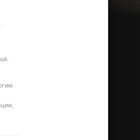
а
ой.
ь
огим
ции,