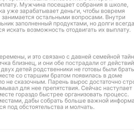
оплату. Мужчина посещает собрания в школе,
ка уже зарабатывает деньги, чтобы вовремя
 занимается остальными вопросами. Внутри
льник заполненный продуктами, но долги всегд
я искать возможность отодвигать их выплату.
ремены, и это связано с давней семейной тайн
чка близнец, и они обе пострадали от действий
 двух детей родственники не готовы были брат
месте со старшим братом появилась в доме
ыло не сказочным. Парень вырос достаточно стр
мывал для нее препятствия. Сейчас наступает
месте гораздо быстрее организовать процесс.
местами, дабы собрать больше важной информа
ся под обстоятельства и молчать.