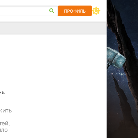
ПРОФИЛЬ
на,
жить
тей,
ыло