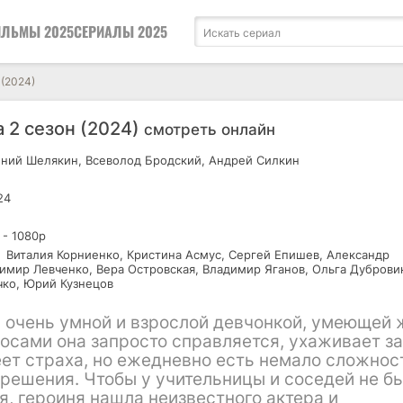
ЛЬМЫ 2025
СЕРИАЛЫ 2025
 (2024)
а 2 сезон (2024)
смотреть онлайн
ний Шелякин, Всеволод Бродский, Андрей Силкин
24
 - 1080р
Виталия Корниенко, Кристина Асмус, Сергей Епишев, Александр
имир Левченко, Вера Островская, Владимир Яганов, Ольга Дуброви
ко, Юрий Кузнецов
я очень умной и взрослой девчонкой, умеющей 
осами она запросто справляется, ухаживает за
еет страха, но ежедневно есть немало сложнос
ешения. Чтобы у учительницы и соседей не б
ля, героиня нашла неизвестного актера и