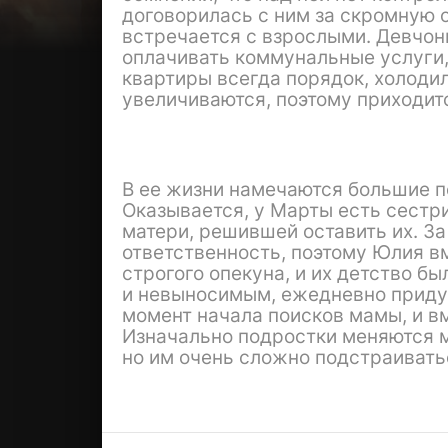
договорилась с ним за скромную 
встречается с взрослыми. Девчон
оплачивать коммунальные услуги,
квартиры всегда порядок, холоди
увеличиваются, поэтому приходитс
В ее жизни намечаются большие пе
Оказывается, у Марты есть сестри
матери, решившей оставить их. За
ответственность, поэтому Юлия в
строгого опекуна, и их детство б
и невыносимым, ежедневно приду
момент начала поисков мамы, и в
Изначально подростки меняются 
но им очень сложно подстраивать