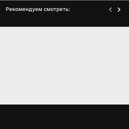
Рекомендуем смотреть:
Слово пацана 2 сезон
Ивушка плакучая
когда выйдет? дата
(2024)