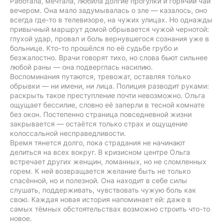
Работала, мечтала, любила долгие прогулки и горячий чай
вечером. Она мало задумывалась о зле — казалось, оно
всегда где-то в телевизоре, на чужих улицах. Но однажды
привычный маршрут домой обрывается чужой чернотой:
глухой удар, провал и боль вернувшегося сознания уже в
больнице. Кто-то прошёлся по её судьбе грубо и
безжалостно. Врачи говорят тихо, но слова бьют сильнее
любой раны — она подверглась насилию.
Воспоминания путаются, тревожат, оставляя только
обрывки — ни имени, ни лица. Полиция разводит руками:
раскрыть такое преступление почти невозможно. Ольга
ощущает бессилие, словно её заперли в тесной комнате
без окон. Постепенно страница повседневной жизни
закрывается — остаётся только страх и ощущение
колоссальной несправедливости.
Время тянется долго, пока страдания не начинают
делиться на всех вокруг. В кризисном центре Ольга
встречает других женщин, ломанных, но не сломленных
горем. К ней возвращается желание быть не только
спасённой, но и полезной. Она находит в себе силы
слушать, поддерживать, чувствовать чужую боль как
свою. Каждая новая история напоминает ей: даже в
самых тёмных обстоятельствах возможно строить что-то
новое.