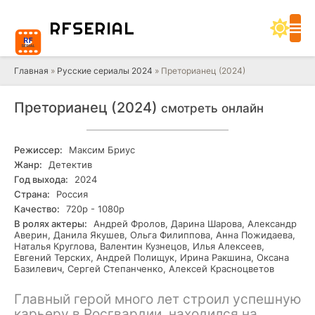
RF
SERIAL
Главная
»
Русские сериалы 2024
» Преторианец (2024)
Преторианец (2024)
смотреть онлайн
Режиссер:
Максим Бриус
Жанр:
Детектив
Год выхода:
2024
Страна:
Россия
Качество:
720р - 1080р
В ролях актеры:
Андрей Фролов, Дарина Шарова, Александр
Аверин, Данила Якушев, Ольга Филиппова, Анна Пожидаева,
Наталья Круглова, Валентин Кузнецов, Илья Алексеев,
Евгений Терских, Андрей Полищук, Ирина Ракшина, Оксана
Базилевич, Сергей Степанченко, Алексей Красноцветов
Главный герой много лет строил успешную
карьеру в Росгвардии, находился на