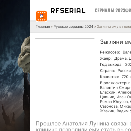
RF
SERIAL
СЕРИАЛЫ 2023
ФИ
Главная
»
Русские сериалы 2024
» Загляни ему в голо
Загляни ем
Режиссер:
Вале
Жанр:
Драма, Д
Год выхода:
20
Страна:
Россия
Качество:
720р
В ролях актеры:
Валентин Смирн
Власкин, Алекс
Цапник, Иван О
Роман Юнусов, О
Сазонова, Миха
Жвакин, Вадим 
Прошлое Анатолия Лунина связано
клинике позволили ему стать выс