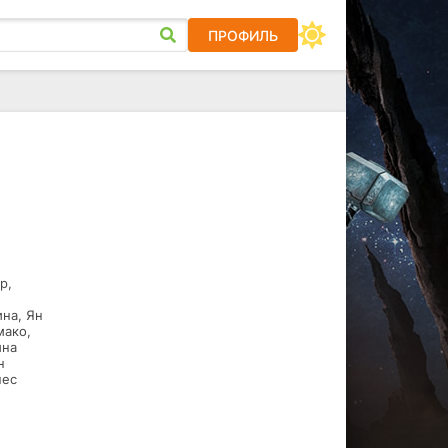
ПРОФИЛЬ
р,
й
на, Ян
мако,
ина
н
нес