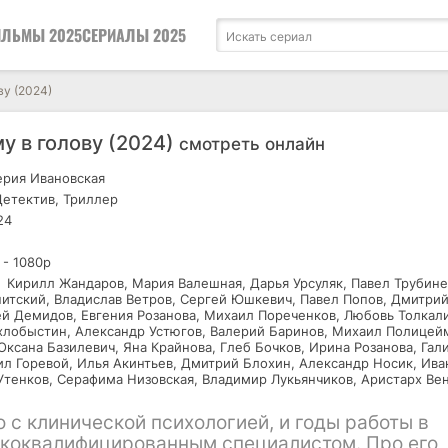
ЛЬМЫ 2025
СЕРИАЛЫ 2025
ву (2024)
у в голову (2024)
смотреть онлайн
рия Ивановская
етектив, Триллер
24
 - 1080р
Кирилл Жандаров, Мария Валешная, Дарья Урсуляк, Павел Трубине
итский, Владислав Ветров, Сергей Юшкевич, Павел Попов, Дмитри
ей Демидов, Евгения Розанова, Михаил Пореченков, Любовь Толкали
хлобыстин, Александр Устюгов, Валерий Баринов, Михаил Полицей
ксана Базилевич, Яна Крайнова, Глеб Бочков, Ирина Розанова, Гал
ил Горевой, Илья Акинтьев, Дмитрий Блохин, Александр Носик, Ива
Утенков, Серафима Низовская, Владимир Лукьянчиков, Аристарх Ве
 с клинической психологией, и годы работы в
ококвалифицированным специалистом. Про его