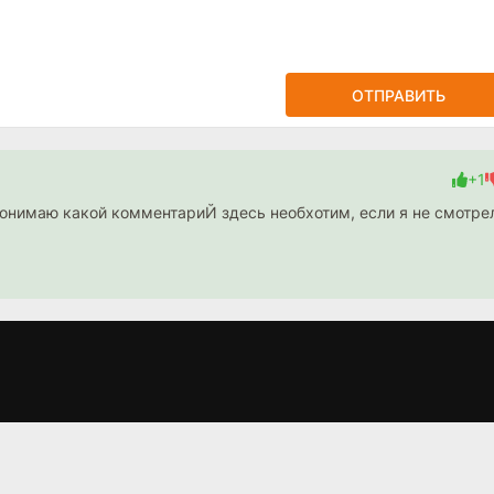
ОТПРАВИТЬ
+1
понимаю какой комментариЙ здесь необхотим, если я не смотре
Преторианец
Одна любовь на
Б
(2024)
двоих (2024)