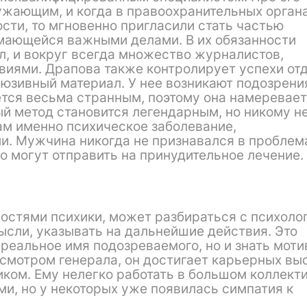
жающим, и когда в правоохранительных орган
сти, то мгновенно пригласили стать частью
мающейся важными делами. В их обязанности
л, и вокруг всегда множество журналистов,
иями. Драпова также контролирует успехи отд
люзивный материал. У нее возникают подозрени
жется весьма странным, поэтому она намеревае
ый метод становится легендарным, но никому н
ам именно психическое заболевание,
. Мужчина никогда не признавался в проблема
го могут отправить на принудительное лечение.
ностями психики, может разбираться с психоло
ысли, указывать на дальнейшие действия. Это
 реальное имя подозреваемого, но и знать моти
смотром генерала, он достигает карьерных выс
ом. Ему нелегко работать в большом коллекти
и, но у некоторых уже появилась симпатия к