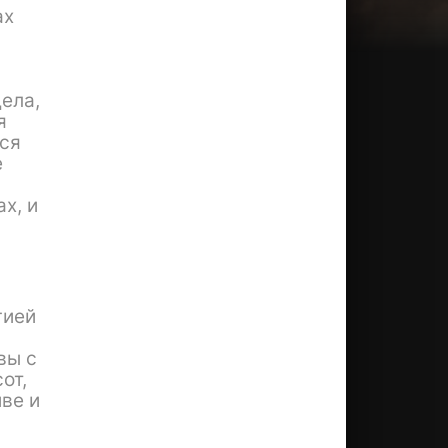
ах
ела,
я
тся
е
х, и
гией
вы с
от,
ве и