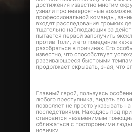
достижения известно многим окру
узнали про невероятные возможно
профессиональной команды, зани
входят расследования громких де
тщательно наблюдающих за действ
пытается первой заполучить экск
против Толи, и его поведение ка
разобраться в причинах. Его особ
известно, что способствует успех
развивающееся быстрыми темпами
продолжает скрывать, зная, что е
Главный герой, пользуясь особен
любого преступника, видеть его м
позволяет не просто указывать на
последствиями. Находясь под при
становится незаменимым помощник
сближаться с посторонними людьм
новичку.