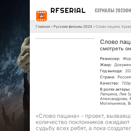
RF
SERIAL
СЕРИАЛЫ 2023
ФИ
Главная
»
Русские фильмы 2024
» Слово пацана. Кров
Слово пац
смотреть о
Режиссер:
Жор
Жанр:
Докумен
Год выхода:
20
Страна:
Россия
Качество:
720р
В ролях актеры:
Лапшина, Лев З
Александрова, 
Могильников, В
«Слово пацана» - проект, вызвав
количество поклонников ожидают
судьбу всех ребят, а пока создат