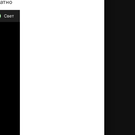
латно
Свет