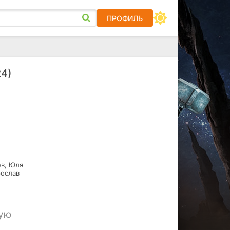
ПРОФИЛЬ
24)
ев, Юля
рослав
шую