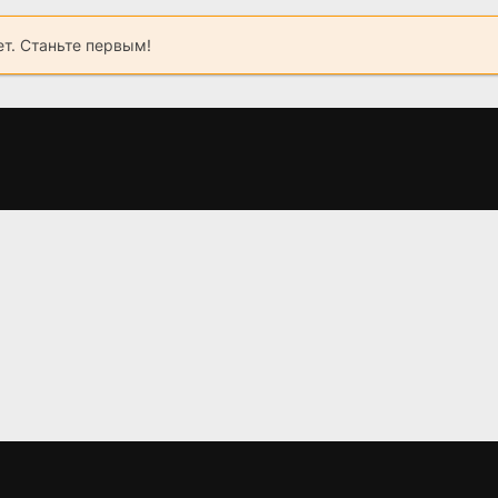
ет. Станьте первым!
Своя чужая дочь
Сжечь все и
(2024)
начать заново
(2024)