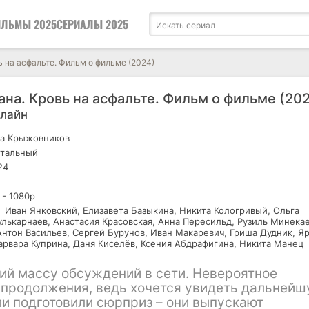
ЛЬМЫ 2025
СЕРИАЛЫ 2025
ь на асфальте. Фильм о фильме (2024)
ана. Кровь на асфальте. Фильм о фильме (20
нлайн
а Крыжовников
тальный
24
 - 1080р
Иван Янковский, Елизавета Базыкина, Никита Кологривый, Ольга
улькарнаев, Анастасия Красовская, Анна Пересильд, Рузиль Минека
Антон Васильев, Сергей Бурунов, Иван Макаревич, Гриша Дудник, Я
арвара Куприна, Даня Киселёв, Ксения Абдрафигина, Никита Манец
ший массу обсуждений в сети. Невероятное
 продолжения, ведь хочется увидеть дальней
ели подготовили сюрприз – они выпускают