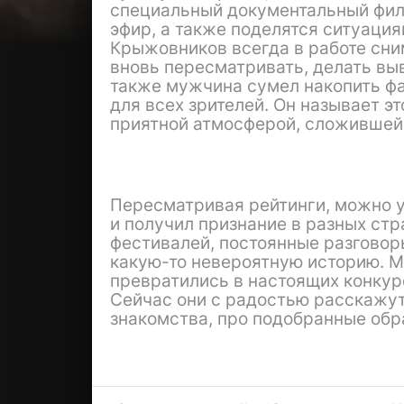
специальный документальный филь
эфир, а также поделятся ситуаци
Крыжовников всегда в работе сни
вновь пересматривать, делать выв
также мужчина сумел накопить фа
для всех зрителей. Он называет э
приятной атмосферой, сложившей
Пересматривая рейтинги, можно у
и получил признание в разных стр
фестивалей, постоянные разгово
какую-то невероятную историю. М
превратились в настоящих конкур
Сейчас они с радостью расскажут
знакомства, про подобранные обр