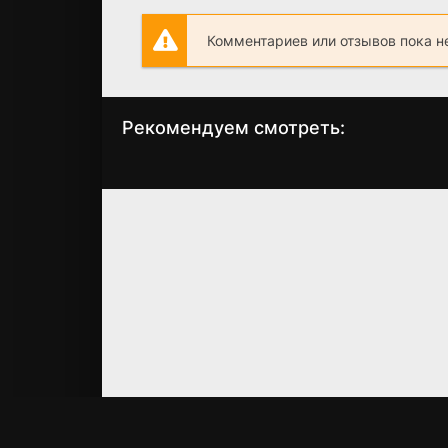
Комментариев или отзывов пока н
Рекомендуем смотреть:
Слово пацана 2
Дом дракона 2
сезон когда
сезон: График
выйдет? дата
выхода серий