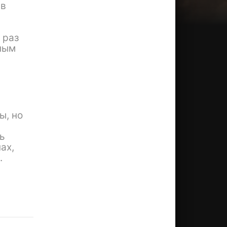
 в
 раз
пным
ы, но
ь
ах,
.