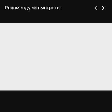
Рекомендуем смотреть:
Дом дракона 2 сезон:
Дом дракона 2 сезон 3
График выхода серий
серия (2024)