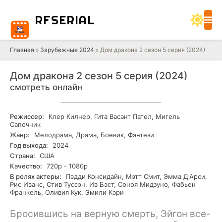
RF
SERIAL
Главная
»
Зарубежные 2024
» Дом дракона 2 сезон 5 серия (2024)
Дом дракона 2 сезон 5 серия (2024)
смотреть онлайн
Режиссер:
Клер Килнер, Гита Васант Пател, Мигель
Сапочник
Жанр:
Мелодрама, Драма, Боевик, Фэнтези
Год выхода:
2024
Страна:
США
Качество:
720р - 1080р
В ролях актеры:
Пэдди Консидайн, Мэтт Смит, Эмма Д'Арси,
Рис Иванс, Стив Туссэн, Ив Бэст, Соноя Мидзуно, Фабьен
Франкель, Оливия Кук, Эмили Кэри
Бросившись на верную смерть, Эйгон все-