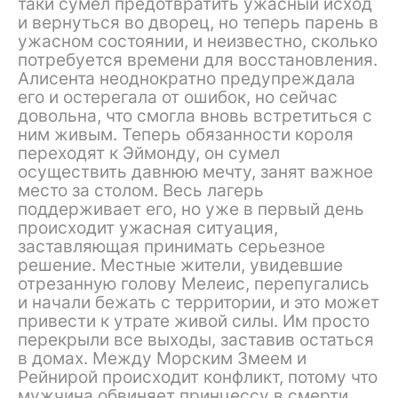
таки сумел предотвратить ужасный исход
и вернуться во дворец, но теперь парень в
ужасном состоянии, и неизвестно, сколько
потребуется времени для восстановления.
Алисента неоднократно предупреждала
его и остерегала от ошибок, но сейчас
довольна, что смогла вновь встретиться с
ним живым. Теперь обязанности короля
переходят к Эймонду, он сумел
осуществить давнюю мечту, занят важное
место за столом. Весь лагерь
поддерживает его, но уже в первый день
происходит ужасная ситуация,
заставляющая принимать серьезное
решение. Местные жители, увидевшие
отрезанную голову Мелеис, перепугались
и начали бежать с территории, и это может
привести к утрате живой силы. Им просто
перекрыли все выходы, заставив остаться
в домах. Между Морским Змеем и
Рейнирой происходит конфликт, потому что
мужчина обвиняет принцессу в смерти