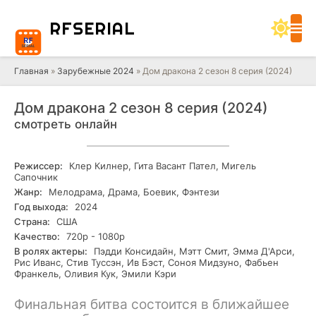
RF
SERIAL
Главная
»
Зарубежные 2024
» Дом дракона 2 сезон 8 серия (2024)
Дом дракона 2 сезон 8 серия (2024)
смотреть онлайн
Режиссер:
Клер Килнер, Гита Васант Пател, Мигель
Сапочник
Жанр:
Мелодрама, Драма, Боевик, Фэнтези
Год выхода:
2024
Страна:
США
Качество:
720р - 1080р
В ролях актеры:
Пэдди Консидайн, Мэтт Смит, Эмма Д'Арси,
Рис Иванс, Стив Туссэн, Ив Бэст, Соноя Мидзуно, Фабьен
Франкель, Оливия Кук, Эмили Кэри
Финальная битва состоится в ближайшее