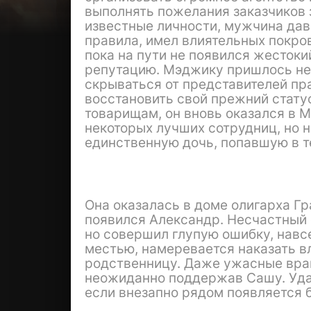
выполнять пожелания заказчиков 
известные личности, мужчина дав
правила, имел влиятельных покро
пока на пути не появился жесток
репутацию. Мэджику пришлось нек
скрываться от представителей пр
восстановить свой прежний стату
товарищам, он вновь оказался в М
некоторых лучших сотрудниц, но 
единственную дочь, попавшую в 
Она оказалась в доме олигарха Гра
появился Александр. Несчастный 
но совершил глупую ошибку, навсе
местью, намеревается наказать в
родственницу. Даже ужасные враг
неожиданно поддержав Сашу. Удас
если внезапно рядом появляется 