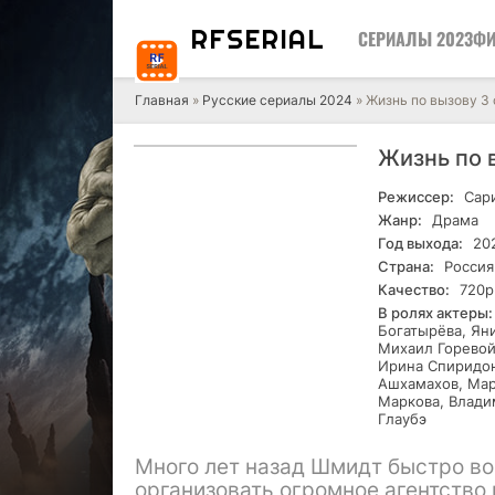
RF
SERIAL
СЕРИАЛЫ 2023
ФИ
Главная
»
Русские сериалы 2024
» Жизнь по вызову 3 
Жизнь по 
Режиссер:
Сари
Жанр:
Драма
Год выхода:
20
Страна:
Россия
Качество:
720р
В ролях актеры:
Богатырёва, Ян
Михаил Горевой
Ирина Спиридон
Ашхамахов, Мар
Маркова, Влади
Глаубэ
Много лет назад Шмидт быстро во
организовать огромное агентство