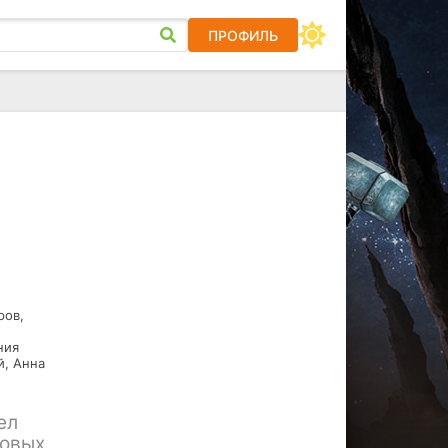
ПРОФИЛЬ
ров,
ния
й, Анна
ел
товых