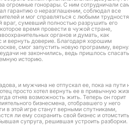
за огромные гонорары. С ним сотрудничали са
ал гарантию о неразглашении, соблюдал все
вителей и мог справляться с любыми трудностя
ий враг, сумевший полностью разрушить его
оторое время провести в чужой стране,
авоохранительных органов и думать, как
с и вернуть доверие. Благодаря хорошим
оскве, смог запустить новую программу, верну
неудачи не закончились, ведь пришлось спасат
темную историю.
дова, и мужчина не отпускал ее, пока на пути 
отец просто хотел вернуть ее в привычную жиз
гда отняв возможность жить. Теперь он горит
лиятельного бизнесмена, отобравшего у него
и в этой игре станут верными спутниками,
тся ли ему сохранить свой бизнес и отомстить
бывшая супруга, решившая устроить разборки.