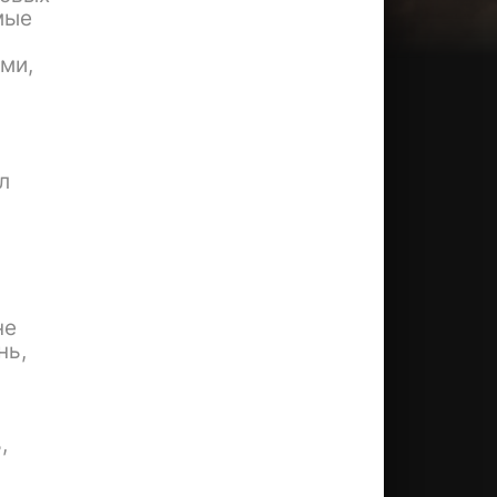
мые
ми,
л
ь
не
нь,
,