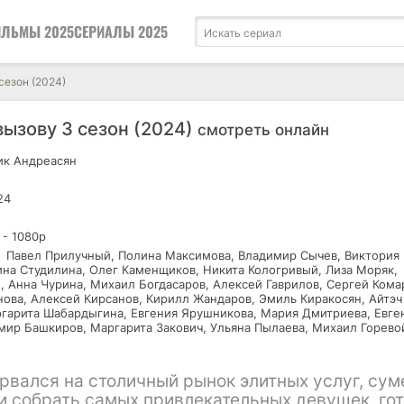
ЛЬМЫ 2025
СЕРИАЛЫ 2025
сезон (2024)
вызову 3 сезон (2024)
смотреть онлайн
к Андреасян
24
 - 1080р
Павел Прилучный, Полина Максимова, Владимир Сычев, Виктория
ина Студилина, Олег Каменщиков, Никита Кологривый, Лиза Моряк,
, Анна Чурина, Михаил Богдасаров, Алексей Гаврилов, Сергей Кома
ова, Алексей Кирсанов, Кирилл Жандаров, Эмиль Киракосян, Айтэч
гарита Шабардыгина, Евгения Ярушникова, Мария Дмитриева, Евге
мир Башкиров, Маргарита Закович, Ульяна Пылаева, Михаил Горево
рвался на столичный рынок элитных услуг, сум
 и собрать самых привлекательных девушек, го