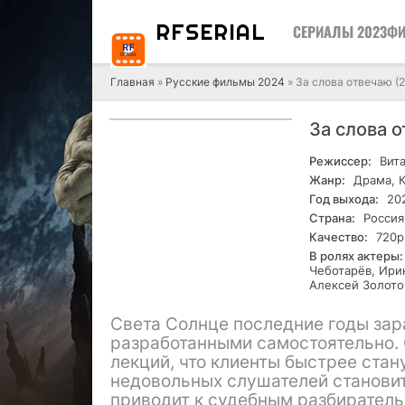
RF
SERIAL
СЕРИАЛЫ 2023
ФИ
Главная
»
Русские фильмы 2024
» За слова отвечаю (
За слова 
Режиссер:
Вита
Жанр:
Драма, 
Год выхода:
20
Страна:
Россия
Качество:
720р
В ролях актеры:
Чеботарёв, Ири
Алексей Золото
Света Солнце последние годы зар
разработанными самостоятельно. 
лекций, что клиенты быстрее стан
недовольных слушателей становит
приводит к судебным разбиратель