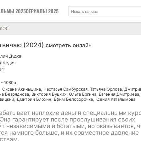
ЛЬМЫ 2025
СЕРИАЛЫ 2025
2024)
отвечаю (2024)
смотреть онлайн
лий Дудка
Комедия
24
 - 1080р
Оксана Акиньшина, Настасья Самбурская, Татьяна Орлова, Дмитри
на Безряднова, Виктория Буцких, Ольга Ергина, Евгения Дмитриева,
вицкий, Дмитрий Блохин, Ефим Белосорочка, Ксения Каталымова
абатывает неплохие деньги специальными кур
Она гарантирует после прослушивания своих
ут независимыми и богатыми, но оказывается, ч
ся намного больше, и их совместное давление
ствам.