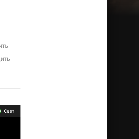
ить
дить
Свет