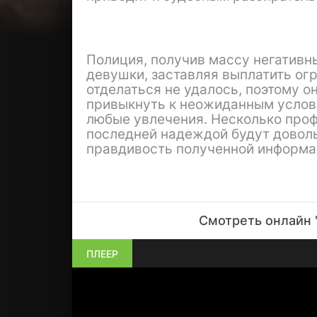
Полиция, получив массу негативн
девушки, заставляя выплатить о
отделаться не удалось, поэтому о
привыкнуть к неожиданным услови
любые увлечения. Несколько проф
последней надеждой будут доволь
правдивость полученной информац
Смотреть онлайн 
ПЛЕЕР