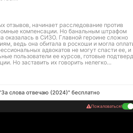
ых отзывов, начинает расследование против
громные компенсации. Но банальным штрафом
на оказалась в СИЗО. Главной героине сложно
ям, ведь она обитала в роскоши и могла оплат
ессиональных адвокатов не могут спасти ее, и
ные пользователи ее курсов, готовые подтвер
ии. Но заставить их говорить нелегко…
"За слова отвечаю (2024)" бесплатно
Пожаловаться!