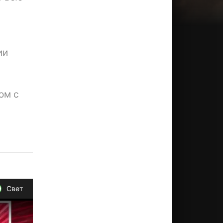
ии
ом с
Свет