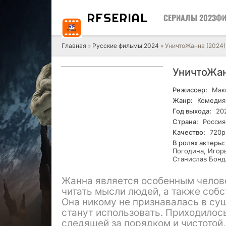
RF
SERIAL
СЕРИАЛЫ 2023
ФИ
Главная
»
Русские фильмы 2024
» УничтоЖанна (2024)
УничтоЖан
Режиссер:
Мак
Жанр:
Комедия,
Год выхода:
20
Страна:
Россия
Качество:
720р
В ролях актеры:
Погодина, Игор
Станислав Бонд
Жанна является особенным челове
читать мысли людей, а также соб
Она никому не признавалась в су
станут использовать. Приходилос
следящей за порядком и чистотой,