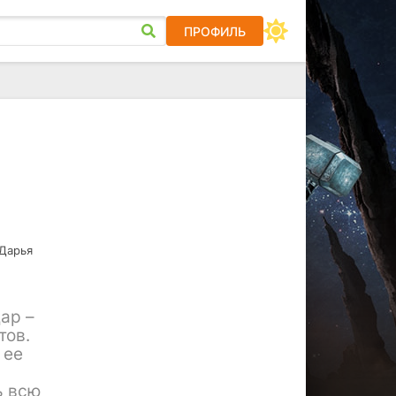
ПРОФИЛЬ
 Дарья
,
ар –
тов.
 ее
ь всю