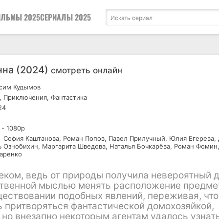
ЛЬМЫ 2025
СЕРИАЛЫ 2025
на (2024)
смотреть онлайн
сим Кудымов
 Приключения, Фантастика
24
 - 1080р
София Каштанова, Роман Попов, Павел Прилучный, Юлия Егерева,
ь Ознобихин, Маргарита Шведова, Наталья Бочкарёва, Роман Фомин
аренко
ком, ведь от природы получила невероятный д
ственной мыслью менять расположение предме
ществовании подобных явлений, переживая, что
ь притворяться фантастической домохозяйкой,
 но внезапно некоторым агентам удалось узнат