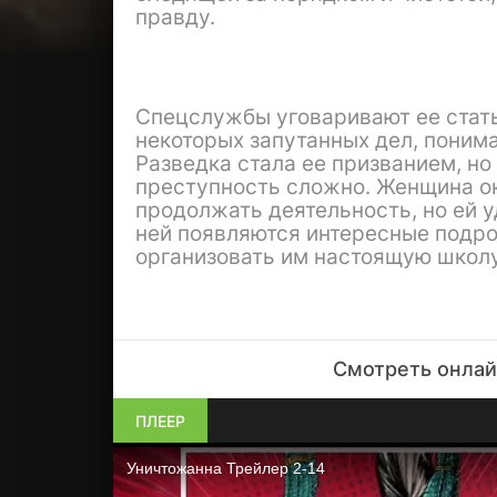
правду.
Спецслужбы уговаривают ее стать
некоторых запутанных дел, понима
Разведка стала ее призванием, н
преступность сложно. Женщина ок
продолжать деятельность, но ей 
ней появляются интересные подро
организовать им настоящую школу
Смотреть онлай
ПЛЕЕР