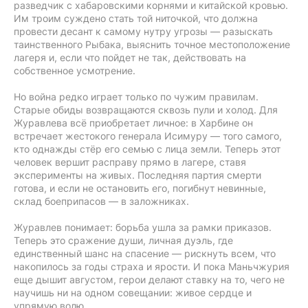
разведчик с хабаровскими корнями и китайской кровью.
Им троим суждено стать той ниточкой, что должна
провести десант к самому нутру угрозы — разыскать
таинственного Рыбака, выяснить точное местоположение
лагеря и, если что пойдет не так, действовать на
собственное усмотрение.
Но война редко играет только по чужим правилам.
Старые обиды возвращаются сквозь пули и холод. Для
Журавлева всё приобретает личное: в Харбине он
встречает жестокого генерала Исимуру — того самого,
кто однажды стёр его семью с лица земли. Теперь этот
человек вершит расправу прямо в лагере, ставя
эксперименты на живых. Последняя партия смерти
готова, и если не остановить его, погибнут невинные,
склад боеприпасов — в заложниках.
Журавлев понимает: борьба ушла за рамки приказов.
Теперь это сражение души, личная дуэль, где
единственный шанс на спасение — рискнуть всем, что
накопилось за годы страха и ярости. И пока Маньчжурия
еще дышит августом, герои делают ставку на то, чего не
научишь ни на одном совещании: живое сердце и
упрямую волю.