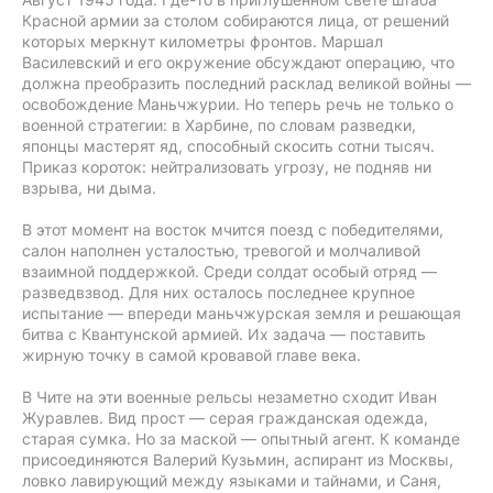
Красной армии за столом собираются лица, от решений
которых меркнут километры фронтов. Маршал
Василевский и его окружение обсуждают операцию, что
должна преобразить последний расклад великой войны —
освобождение Маньчжурии. Но теперь речь не только о
военной стратегии: в Харбине, по словам разведки,
японцы мастерят яд, способный скосить сотни тысяч.
Приказ короток: нейтрализовать угрозу, не подняв ни
взрыва, ни дыма.
В этот момент на восток мчится поезд с победителями,
салон наполнен усталостью, тревогой и молчаливой
взаимной поддержкой. Среди солдат особый отряд —
разведвзвод. Для них осталось последнее крупное
испытание — впереди маньчжурская земля и решающая
битва с Квантунской армией. Их задача — поставить
жирную точку в самой кровавой главе века.
В Чите на эти военные рельсы незаметно сходит Иван
Журавлев. Вид прост — серая гражданская одежда,
старая сумка. Но за маской — опытный агент. К команде
присоединяются Валерий Кузьмин, аспирант из Москвы,
ловко лавирующий между языками и тайнами, и Саня,