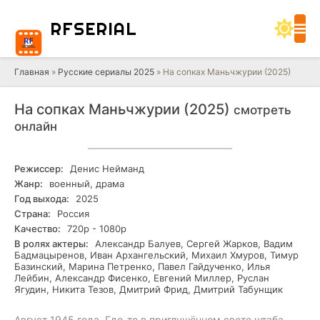
RF
SERIAL
Главная
»
Русские сериалы 2025
» На сопках Маньчжурии (2025)
На сопках Маньчжурии (2025)
смотреть
онлайн
Режиссер:
Денис Нейманд
Жанр:
военный, драма
Год выхода:
2025
Страна:
Россия
Качество:
720р - 1080р
В ролях актеры:
Александр Балуев, Сергей Жарков, Вадим
Бадмацыренов, Иван Архангельский, Михаил Хмуров, Тимур
Базинский, Марина Петренко, Павел Гайдученко, Илья
Лейбин, Александр Фисенко, Евгений Миллер, Руслан
Ягудин, Никита Тезов, Дмитрий Фрид, Дмитрий Табунщик
Август 1945 года. Где-то в приглушённом свете штаба