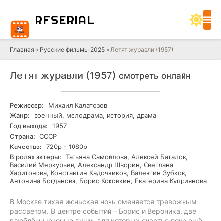
RF
SERIAL
Главная
»
Русские фильмы 2025
» Летят журавли (1957)
Летят журавли (1957)
смотреть онлайн
Режиссер:
Михаил Калатозов
Жанр:
военный, мелодрама, история, драма
Год выхода:
1957
Страна:
СССР
Качество:
720р - 1080р
В ролях актеры:
Татьяна Самойлова, Алексей Баталов,
Василий Меркурьев, Александр Шворин, Светлана
Харитонова, Константин Кадочников, Валентин Зубков,
Антонина Богданова, Борис Коковкин, Екатерина Куприянова
В Москве тихая июньская ночь сменяется тревожным
рассветом. В центре событий – Борис и Вероника, две
влюблённые юные души, для которых счастье пока ещё