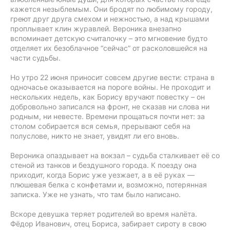
кажется незыблемым. Они бродят по любимому городу,
греют друг друга смехом и нежностью, а над крышами
проплывает клин журавлей. Вероника внезапно
вспоминает детскую считалочку – это мгновение будто
отделяет их безоблачное “сейчас” от расколовшейся на
части судьбы.
Но утро 22 июня приносит совсем другие вести: страна в
одночасье оказывается на пороге войны. Не проходит и
нескольких недель, как Борису вручают повестку – он
добровольно записался на фронт, не сказав ни слова ни
родным, ни невесте. Времени прощаться почти нет: за
столом собирается вся семья, прерывают себя на
полуслове, никто не знает, увидят ли его вновь.
Вероника опаздывает на вокзал – судьба сталкивает её со
стеной из танков и бездушного города. К поезду она
приходит, когда Борис уже уезжает, а в её руках —
плюшевая белка с конфетами и, возможно, потерянная
записка. Уже не узнать, что там было написано.
Вскоре девушка теряет родителей во время налёта.
Фёдор Иванович, отец Бориса, забирает сироту в свою