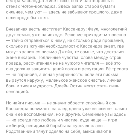
сестра Кассандра живёт тихо, почти растворяясь в
стенах Чотон-колледжа. Здесь запах старой бумаги
сильнее, чем уют — здесь не забывают прошлого, даже
если вроде бы хотят.
Внезапная весть настигает Кассандру: Фаул, многолетний
друг семьи, уже на исходе. Решение приходит мгновенно
— тайно отправиться к нему, не столько ради прощания,
сколько из жгучей необходимости: Кассандра знает, где
могут храниться письма Джейн, те самые, что достались
жене викария. Подлинные чувства, слова между строк,
правда, рассчитанная не на чужого читателя — всё это
она должна защитить ценой покоя и репутации. Её тревога
— не паранойя, а ясная уверенность: если эти письма
вырвутся наружу, маленькое женское счастье, личная
боль и тихая мудрость Джейн Остин могут стать лишь
сенсацией.
Но найти письма — не значит обрести спокойный сон.
Кассандра понимает: на след давно уже вышли не только
она и её воспоминания, но и другие. Семейные узы здесь
— не всегда про любовь и участие, куда чаще — игра
амбиций, невидимой борьбы за кусочек славы.
Родственники тянут одеяло на себя, выискивают в