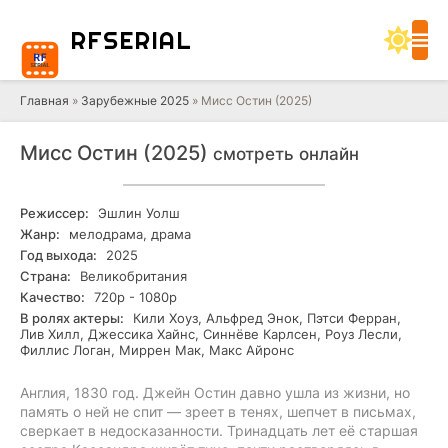
RF
SERIAL
Главная
»
Зарубежные 2025
» Мисс Остин (2025)
Мисс Остин (2025)
смотреть онлайн
Режиссер:
Эшлин Уолш
Жанр:
мелодрама, драма
Год выхода:
2025
Страна:
Великобритания
Качество:
720р - 1080р
В ролях актеры:
Кили Хоуз, Альфред Энок, Пэтси Ферран,
Лив Хилл, Джессика Хайнс, Синнёве Карлсен, Роуз Лесли,
Филлис Логан, Миррен Мак, Макс Айронс
Англия, 1830 год. Джейн Остин давно ушла из жизни, но
память о ней не спит — зреет в тенях, шепчет в письмах,
сверкает в недосказанности. Тринадцать лет её старшая