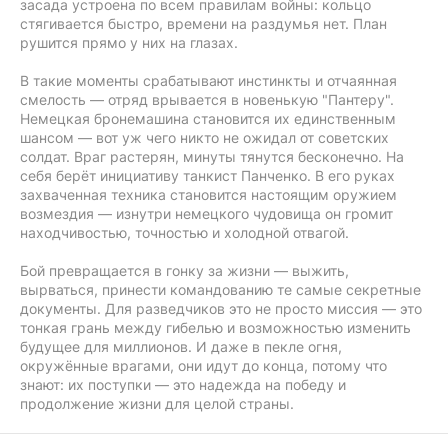
засада устроена по всем правилам войны: кольцо
стягивается быстро, времени на раздумья нет. План
рушится прямо у них на глазах.
В такие моменты срабатывают инстинкты и отчаянная
смелость — отряд врывается в новенькую "Пантеру".
Немецкая бронемашина становится их единственным
шансом — вот уж чего никто не ожидал от советских
солдат. Враг растерян, минуты тянутся бесконечно. На
себя берёт инициативу танкист Панченко. В его руках
захваченная техника становится настоящим оружием
возмездия — изнутри немецкого чудовища он громит
находчивостью, точностью и холодной отвагой.
Бой превращается в гонку за жизни — выжить,
вырваться, принести командованию те самые секретные
документы. Для разведчиков это не просто миссия — это
тонкая грань между гибелью и возможностью изменить
будущее для миллионов. И даже в пекле огня,
окружённые врагами, они идут до конца, потому что
знают: их поступки — это надежда на победу и
продолжение жизни для целой страны.