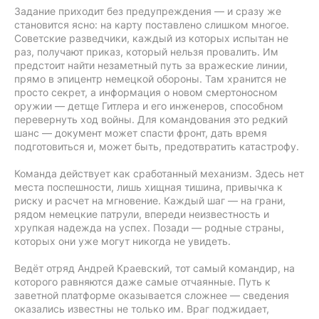
Задание приходит без предупреждения — и сразу же
становится ясно: на карту поставлено слишком многое.
Советские разведчики, каждый из которых испытан не
раз, получают приказ, который нельзя провалить. Им
предстоит найти незаметный путь за вражеские линии,
прямо в эпицентр немецкой обороны. Там хранится не
просто секрет, а информация о новом смертоносном
оружии — детще Гитлера и его инженеров, способном
перевернуть ход войны. Для командования это редкий
шанс — документ может спасти фронт, дать время
подготовиться и, может быть, предотвратить катастрофу.
Команда действует как сработанный механизм. Здесь нет
места поспешности, лишь хищная тишина, привычка к
риску и расчет на мгновение. Каждый шаг — на грани,
рядом немецкие патрули, впереди неизвестность и
хрупкая надежда на успех. Позади — родные страны,
которых они уже могут никогда не увидеть.
Ведёт отряд Андрей Краевский, тот самый командир, на
которого равняются даже самые отчаянные. Путь к
заветной платформе оказывается сложнее — сведения
оказались известны не только им. Враг поджидает,