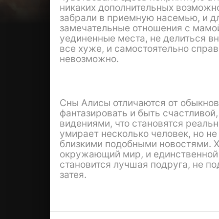
никаких дополнительных возможнос
забрали в приемную насемью, и д
замечательные отношения с мамой,
уединенные места, не делиться в
все хуже, и самостоятельно спра
невозможно.
Сны Алисы отличаются от обыкнове
фантазировать и быть счастливой,
видениями, что становятся реальн
умирает несколько человек, но не
близкими подобными новостями. Х
окружающий мир, и единственной
становится лучшая подруга, не п
затея.