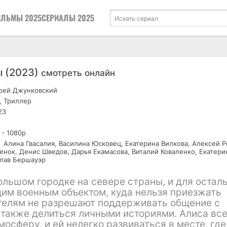
ЛЬМЫ 2025
СЕРИАЛЫ 2025
 (2023)
смотреть онлайн
рей Джунковский
, Триллер
23
 - 1080р
Алина Гвасалия, Василина Юсковец, Екатерина Вилкова, Алексей Р
енок, Денис Шведов, Дарья Екамасова, Виталий Коваленко, Екатери
слав Бершауэр
ольшом городке на севере страны, и для остал
щим военным объектом, куда нельзя приезжать
елям не разрешают поддерживать общение с
а также делиться личными историями. Алиса вс
осферу, и ей нелегко развиваться в месте, где