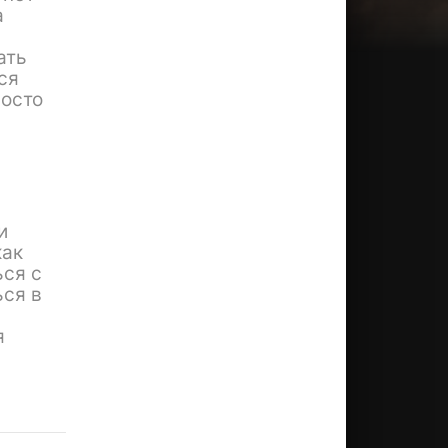
а
ать
ся
росто
и
как
ься с
ься в
я