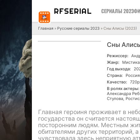
RF
SERIAL
СЕРИАЛЫ 2023
ФИ
Главная
»
Русские сериалы 2023
» Сны Алисы (2023)
Сны Алисы
Режиссер:
Анд
Жанр:
Мистика
Год выхода:
20
Страна:
Россия
Качество:
720р
В ролях актеры:
Александра Реб
Стулова, Рости
Главная героиня проживает в неб
государства он считается настоя
посторонним людям. Местным жит
обитателями других территорий, 
чувствовала здесь неприятную атм