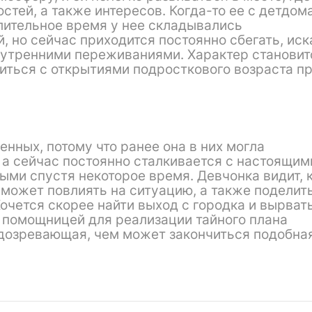
тей, а также интересов. Когда-то ее с детдом
лительное время у нее складывались
 но сейчас приходится постоянно сбегать, иск
нутренними переживаниями. Характер становит
виться с открытиями подросткового возраста п
нных, потому что ранее она в них могла
 а сейчас постоянно сталкивается с настоящим
ыми спустя некоторое время. Девчонка видит, 
 может повлиять на ситуацию, а также поделит
очется скорее найти выход с городка и вырват
 помощницей для реализации тайного плана
одозревающая, чем может закончиться подобна