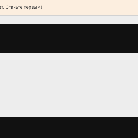
ет. Станьте первым!
ка
Убить Риту (2023)
Грымза (2022)
В