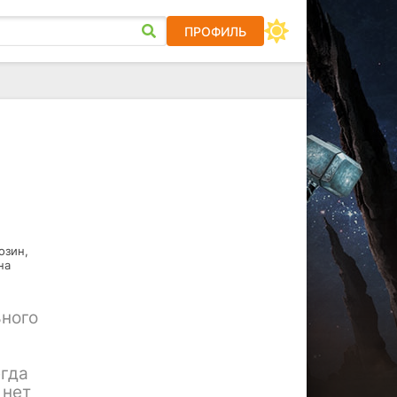
ПРОФИЛЬ
озин,
на
ьного
егда
 нет