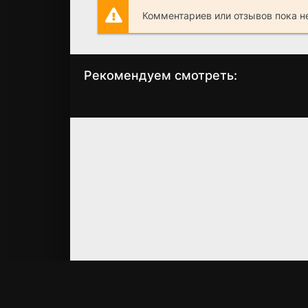
Комментариев или отзывов пока н
Рекомендуем смотреть:
Пармские фиалки
Царская привив
(2023)
(2023)