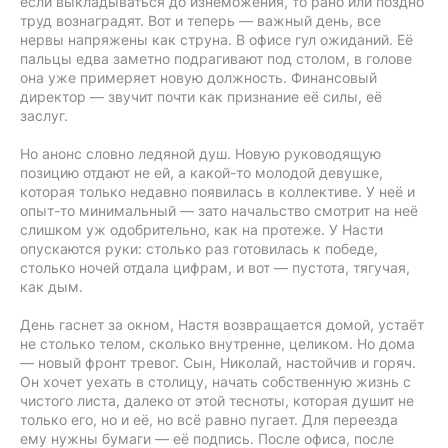
если выкладываться до изнеможения, то рано или поздно
труд вознаградят. Вот и теперь — важный день, все
нервы напряжены как струна. В офисе гул ожиданий. Её
пальцы едва заметно подрагивают под столом, в голове
она уже примеряет новую должность. Финансовый
директор — звучит почти как признание её силы, её
заслуг.
Но анонс словно ледяной душ. Новую руководящую
позицию отдают не ей, а какой-то молодой девушке,
которая только недавно появилась в коллективе. У неё и
опыт-то минимальный — зато начальство смотрит на неё
слишком уж одобрительно, как на протеже. У Насти
опускаются руки: столько раз готовилась к победе,
столько ночей отдала цифрам, и вот — пустота, тягучая,
как дым.
День гаснет за окном, Настя возвращается домой, устаёт
не столько телом, сколько внутренне, целиком. Но дома
— новый фронт тревог. Сын, Николай, настойчив и горяч.
Он хочет уехать в столицу, начать собственную жизнь с
чистого листа, далеко от этой тесноты, которая душит не
только его, но и её, но всё равно пугает. Для переезда
ему нужны бумаги — её подпись. После офиса, после