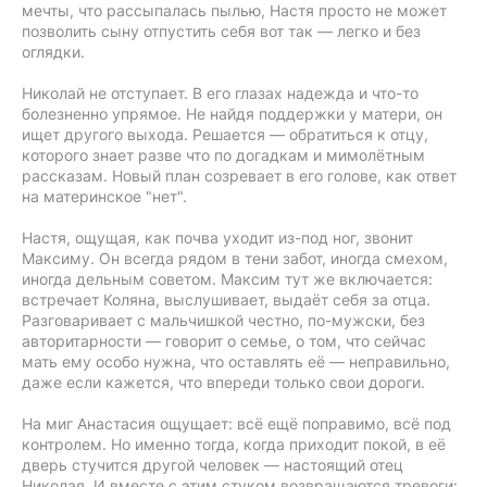
мечты, что рассыпалась пылью, Настя просто не может
позволить сыну отпустить себя вот так — легко и без
оглядки.
Николай не отступает. В его глазах надежда и что-то
болезненно упрямое. Не найдя поддержки у матери, он
ищет другого выхода. Решается — обратиться к отцу,
которого знает разве что по догадкам и мимолётным
рассказам. Новый план созревает в его голове, как ответ
на материнское "нет".
Настя, ощущая, как почва уходит из-под ног, звонит
Максиму. Он всегда рядом в тени забот, иногда смехом,
иногда дельным советом. Максим тут же включается:
встречает Коляна, выслушивает, выдаёт себя за отца.
Разговаривает с мальчишкой честно, по-мужски, без
авторитарности — говорит о семье, о том, что сейчас
мать ему особо нужна, что оставлять её — неправильно,
даже если кажется, что впереди только свои дороги.
На миг Анастасия ощущает: всё ещё поправимо, всё под
контролем. Но именно тогда, когда приходит покой, в её
дверь стучится другой человек — настоящий отец
Николая. И вместе с этим стуком возвращаются тревоги: